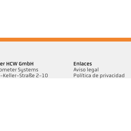
ler HCW GmbH
Enlaces
ometer Systems
Aviso legal
l-Keller-Straße 2-10
Política de privacidad
79 Ibbenbüren,
Términos y condiciones
rmany
efon +49 (0) 5451 850
keller.de