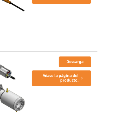
Descarga
Véase la página del
producto.