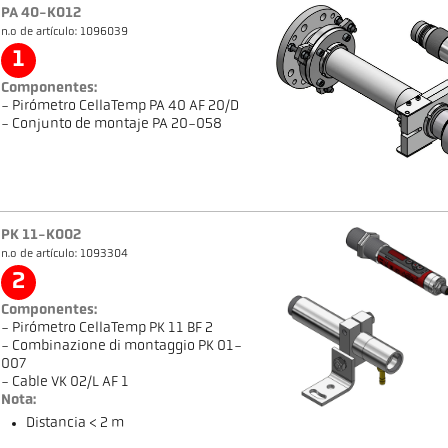
PA 40-K012
n.o de artículo: 1096039
1
Componentes:
- Pirómetro CellaTemp PA 40 AF 20/D
- Conjunto de montaje PA 20-058
PK 11-K002
n.o de artículo: 1093304
2
Componentes:
- Pirómetro CellaTemp PK 11 BF 2
- Combinazione di montaggio PK 01-
007
- Cable VK 02/L AF 1
Nota:
Distancia < 2 m