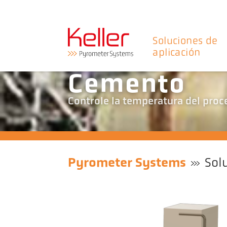
Soluciones de
aplicación
Cemento
Controle la temperatura del proc
Pyrometer Systems
Sol