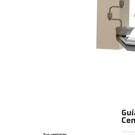
Guí
Ce
Sus ventajas: