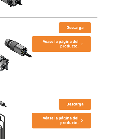
Descarga
Véase la página del
producto.
Descarga
Véase la página del
producto.