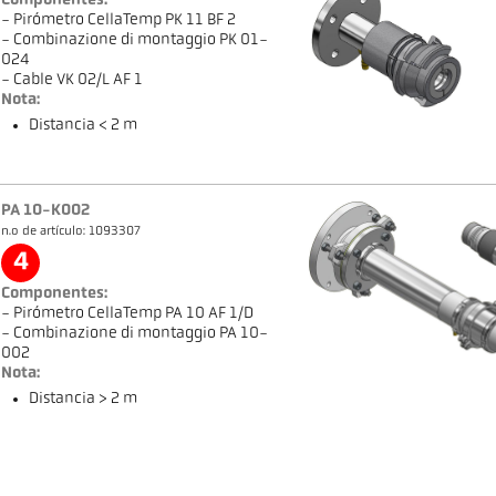
Componentes:
- Pirómetro CellaTemp PK 11 BF 2
- Combinazione di montaggio PK 01-
024
- Cable VK 02/L AF 1
Nota:
Distancia < 2 m
PA 10-K002
n.o de artículo: 1093307
4
Componentes:
- Pirómetro CellaTemp PA 10 AF 1/D
- Combinazione di montaggio PA 10-
002
Nota:
Distancia > 2 m