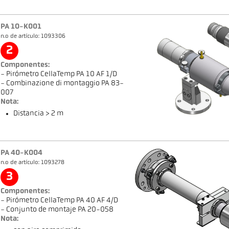
PA 10-K001
n.o de artículo: 1093306
2
Componentes:
- Pirómetro CellaTemp PA 10 AF 1/D
- Combinazione di montaggio PA 83-
007
Nota:
Distancia > 2 m
PA 40-K004
n.o de artículo: 1093278
3
Componentes:
- Pirómetro CellaTemp PA 40 AF 4/D
- Conjunto de montaje PA 20-058
Nota: