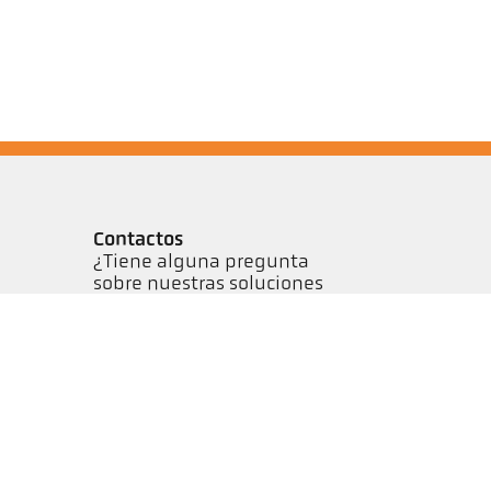
Contactos
¿Tiene alguna pregunta
sobre nuestras soluciones
de medición de
temperatura? Nuestro
equipo estará encantado
de atenderle.
Contáctenos