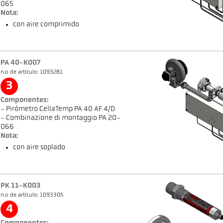
065
Nota:
con aire comprimido
PA 40-K007
n.o de artículo: 1093281
3
Componentes:
- Pirómetro CellaTemp PA 40 AF 4/D
- Combinazione di montaggio PA 20-
066
Nota:
con aire soplado
PK 11-K003
n.o de artículo: 1093305
4