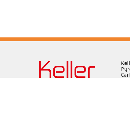
Kel
Pyr
Car
494
Ge
Tel
ps@