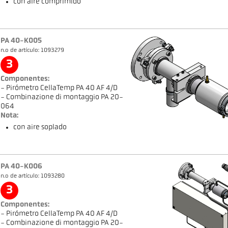
con aire comprimido
PA 40-K005
n.o de artículo: 1093279
3
Componentes:
- Pirómetro CellaTemp PA 40 AF 4/D
- Combinazione di montaggio PA 20-
064
Nota:
con aire soplado
PA 40-K006
n.o de artículo: 1093280
3
Componentes:
- Pirómetro CellaTemp PA 40 AF 4/D
- Combinazione di montaggio PA 20-