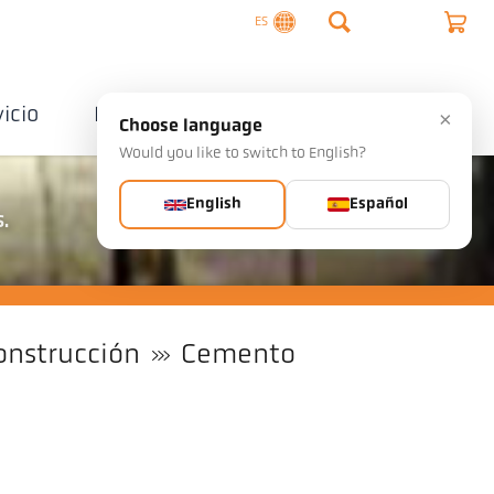
ES
vicio
Empresa
Contactos
×
Choose language
Would you like to switch to English?
English
Español
.
onstrucción
Cemento