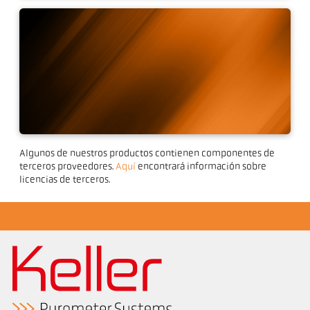
Software CellaView
Algunos de nuestros productos contienen componentes de
Herramienta de
terceros proveedores.
Aquí
encontrará información sobre
comunicación IO-Link
licencias de terceros.