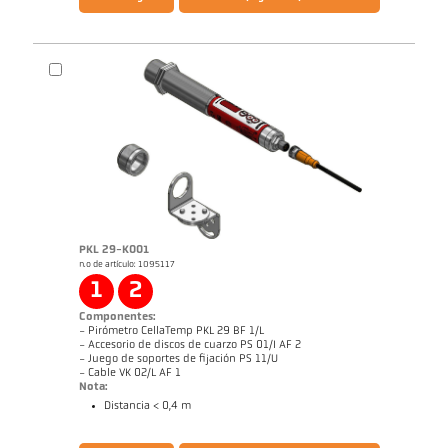
Declaración de conformidad Declaration de
Declaración de conformidad Declaration de
Conformity PT1xx
Conformity PV11
PKL 29-K001
n.o de artículo: 1095117
Dibujo acotado PA 29-K001
1
2
Componentes:
- Pirómetro CellaTemp PKL 29 BF 1/L
- Accesorio de discos de cuarzo PS 01/I AF 2
- Juego de soportes de fijación PS 11/U
- Cable VK 02/L AF 1
Nota:
Distancia < 0,4 m
Folleto CellaTemp PK PKF PKL
Cuestionario Pirómetros de radiación