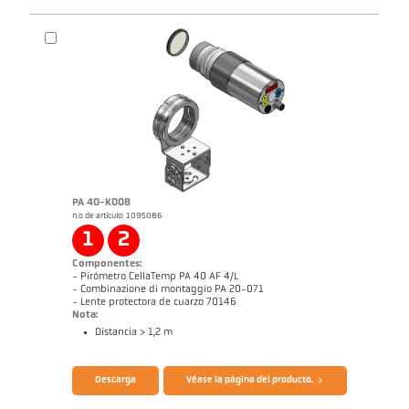
Folleto CellaPort PT
Cuestionario Pirómetros de radiación
PA 40-K008
n.o de artículo: 1095086
1
2
Componentes:
- Pirómetro CellaTemp PA 40 AF 4/L
- Combinazione di montaggio PA 20-071
- Lente protectora de cuarzo 70146
Nota:
Distancia > 1,2 m
Folleto CellaTemp PA
Cuestionario Pirómetros de radiación
Descarga
Véase la página del producto.