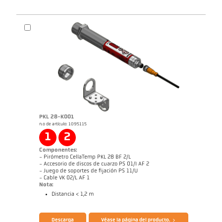
PKL 28-K001
n.o de artículo: 1095115
Guía rápida CellaTemp PA1x 2x 3x
Dibujo acotado PA 20-K003
1
2
Componentes:
- Pirómetro CellaTemp PKL 28 BF 2/L
- Accesorio de discos de cuarzo PS 01/I AF 2
- Juego de soportes de fijación PS 11/U
- Cable VK 02/L AF 1
Nota:
Distancia < 1,2 m
Folleto CellaTemp PK PKF PKL
Cuestionario Pirómetros de radiación
Descarga
Véase la página del producto.