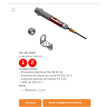
Folleto CellaTemp PA
Folleto CellaView
PKL 68-K002
n.o de artículo: 1095103
Dibujo acotado PA 40-K008
1
2
Componentes:
- Pirómetro CellaTemp PKL 68 BF 2/L
- Accesorio de discos de cuarzo PS 01/I AF 2
- Juego de soportes de fijación PS 11/U
- Cable VK 02/L AF 1
Nota:
Distancia < 1,2 m
Folleto CellaTemp PK PKF PKL
Cuestionario Pirómetros de radiación
Descarga
Véase la página del producto.