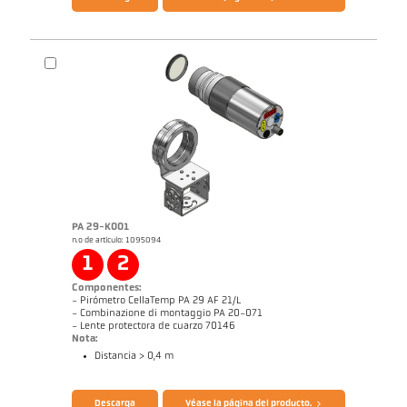
Declaración de conformidad Declaration de
Declaración de conformidad Declaration de
Conformity PKSxx
Conformity PKxy
PA 29-K001
n.o de artículo: 1095094
Dibujo acotado PKL 28-K001
1
2
Componentes:
- Pirómetro CellaTemp PA 29 AF 21/L
- Combinazione di montaggio PA 20-071
- Lente protectora de cuarzo 70146
Nota:
Distancia > 0,4 m
Folleto CellaTemp PA
Cuestionario Pirómetros de radiación
Descarga
Véase la página del producto.