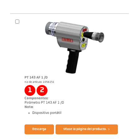
PT 143 AF 1 /D
n.o de artículo: 1056151
1
2
Componentes:
Pirómetro PT 143 AF 1 /D
Nota:
Dispositivo portátil
Descarga
Véase la página del producto.