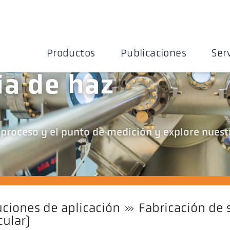
Productos
Publicaciones
Ser
ia de haz
el proceso y el punto de medición y explore nuest
uciones de aplicación
Fabricación de
cular)