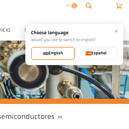
ES
vicio
Empresa
Contactos
×
Choose language
Would you like to switch to English?
English
Español
ras
 semiconductores