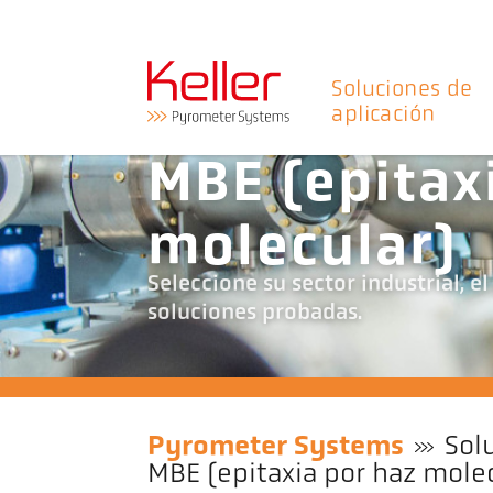
Soluciones de
aplicación
MBE (epitax
molecular)
Seleccione su sector industrial, 
soluciones probadas.
Pyrometer Systems
Sol
MBE (epitaxia por haz mole