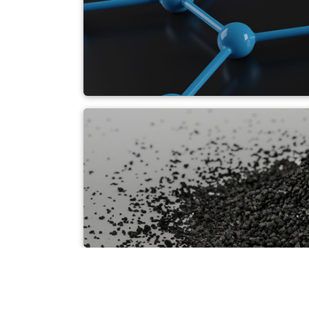
Carbono · Grafito · 
Hollín