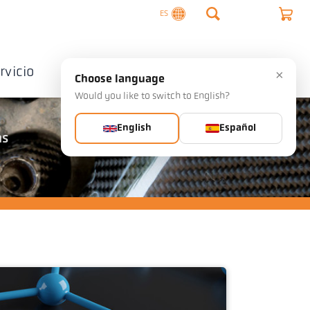
ES
rvicio
Empresa
Contactos
×
Choose language
Would you like to switch to English?
English
Español
as