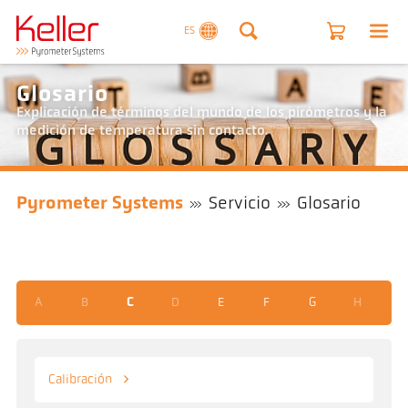
ES
Glosario
Explicación de términos del mundo de los pirómetros y la
medición de temperatura sin contacto.
Pyrometer Systems
Servicio
Glosario
A
B
C
D
E
F
G
H
I
Calibración