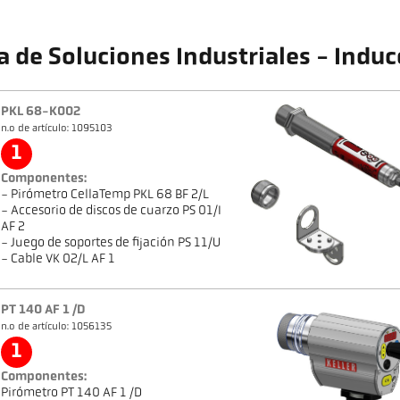
a de Soluciones Industriales - Indu
PKL 68-K002
n.o de artículo: 1095103
1
Componentes:
- Pirómetro CellaTemp PKL 68 BF 2/L
- Accesorio de discos de cuarzo PS 01/I
AF 2
- Juego de soportes de fijación PS 11/U
- Cable VK 02/L AF 1
PT 140 AF 1 /D
n.o de artículo: 1056135
1
Componentes:
Pirómetro PT 140 AF 1 /D