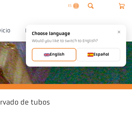
ES
vicio
Empresa
Contactos
×
Choose language
Would you like to switch to English?
English
Español
rvado de tubos