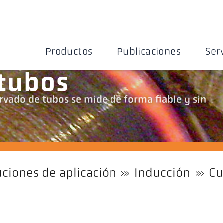
Productos
Publicaciones
Ser
tubos
rvado de tubos se mide de forma fiable y sin
uciones de aplicación
Inducción
Cu