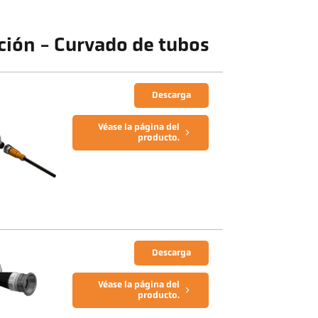
cción - Curvado de tubos
Descarga
Véase la página del
producto.
Descarga
Véase la página del
producto.