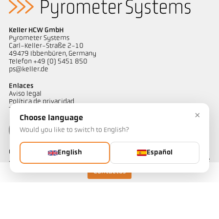
Keller HCW GmbH
Pyrometer Systems
Carl-Keller-Straße 2-10
49479 Ibbenbüren, Germany
Telefon +49 (0) 5451 850
ps@keller.de
Enlaces
Aviso legal
Política de privacidad
Términos y condiciones
×
Choose language
Would you like to switch to English?
Contactos
English
Español
¿Tiene alguna pregunta sobre nuestras soluciones de medición de
temperatura? Nuestro equipo estará encantado de atenderle.
Contactos
Contáctenos