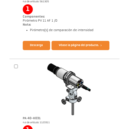
n.o de artículo: 561305
1
Componentes:
Pirómetro PV 11 AF 1 /D
Nota:
Pirómetro(s) de comparación de intensidad
Folleto Mikro PV 11
Cuestionario Pirómetros de radiación
Descarga
Véase la página del producto.
PA 40-K031
n.o de artículo: 1123311
Informe de aplicación Medición de
filaments