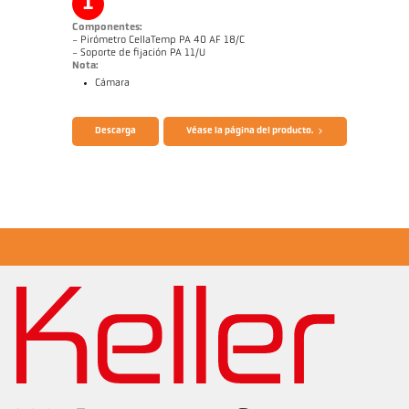
1
Componentes:
- Pirómetro CellaTemp PA 40 AF 18/C
- Soporte de fijación PA 11/U
Nota:
Cámara
Folleto CellaTemp PA
Cuestionario Pirómetros de radiación
Descarga
Véase la página del producto.
Informe de aplicación Medición de
filaments