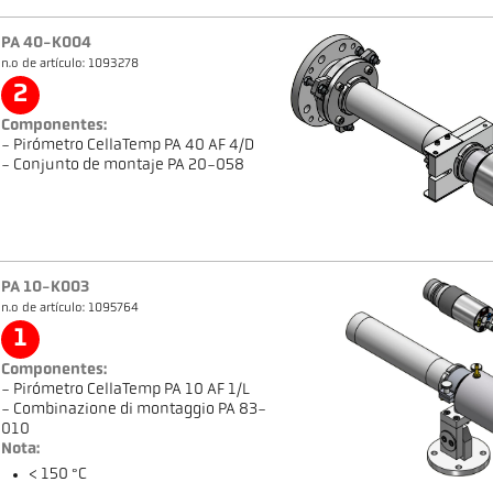
PA 40-K004
n.o de artículo: 1093278
2
Componentes:
- Pirómetro CellaTemp PA 40 AF 4/D
- Conjunto de montaje PA 20-058
PA 10-K003
n.o de artículo: 1095764
1
Componentes:
- Pirómetro CellaTemp PA 10 AF 1/L
- Combinazione di montaggio PA 83-
010
Nota:
< 150 °C