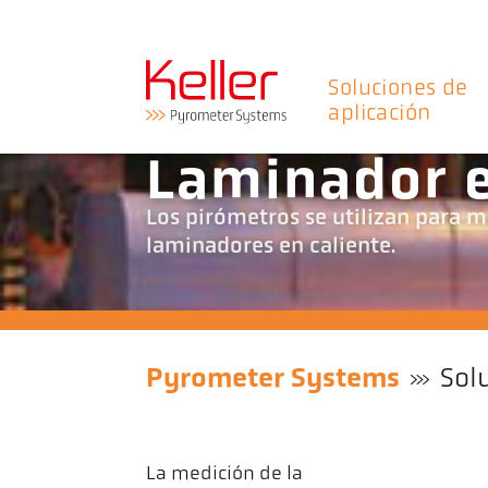
Soluciones de
aplicación
Laminador e
Los pirómetros se utilizan para m
laminadores en caliente.
Pyrometer Systems
Sol
La medición de la