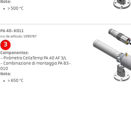
Nota:
> 500 °C
PA 40-K011
n.o de artículo: 1095767
3
Componentes:
- Pirómetro CellaTemp PA 40 AF 3/L
- Combinazione di montaggio PA 83-
010
Nota:
> 650 °C