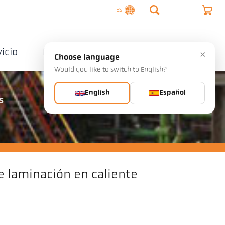
ES
vicio
Empresa
Contactos
×
Choose language
Would you like to switch to English?
English
Español
s
e laminación en caliente