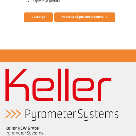
Dispositivo portátil
Folleto CellaCast PA83 PT183
Cuestionario CellaCast
Descarga
Véase la página del producto.
Dibujo acotado PA 83-K012
Informe de aplicación CellaCast
Keller HCW GmbH
Pyrometer Systems