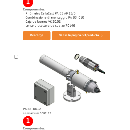
1
Componentes:
- Pirómetro CellaCast PA 83 AF 13/D
- Combinazione di montaggio PA 83-010
- Caja de bornes VK 30.02
- Lente protectora de cuarzo 70146
Descarga
Véase la página del producto.
Informe de aplicación CellaCast
Informe técnico Casting
Folleto CellaCast PA83 PT183
Cuestionario CellaCast
PA 83-K012
n.o de artículo: 1081165
1
Componentes: