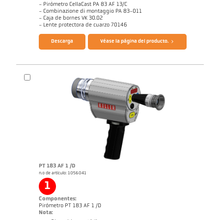
- Pirómetro CellaCast PA 83 AF 13/C
- Combinazione di montaggio PA 83-011
- Caja de bornes VK 30.02
- Lente protectora de cuarzo 70146
Descarga
Véase la página del producto.
Dibujo acotado PA 83-K011
Informe de aplicación CellaCast
Informe técnico Casting
PT 183 AF 1 /D
n.o de artículo: 1056041
1
Componentes:
Pirómetro PT 183 AF 1 /D
Nota: