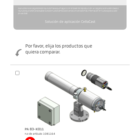
Este video no se cargará desde YouTube hasta que haga clic en el botón de reproducción. Al cargarlo, se enviarán datos a
YouTube que serán procesados fuera de nuestro ámbito de control. Encontrará más información en nuestra política de
privacidad.
Solución de aplicación CellaCast
Por favor, elija los productos que
quiera comparar.
Folleto CellaCast PA83 PT183
Cuestionario CellaCast
PA 83-K011
n.o de artículo: 1081164