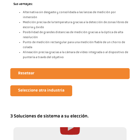
Sus ventajas:
Alternativa sin desgaste y consolidada a las lanzas de medición por
inmersión
Medición precisa de la temperatura gracias a la detección de zonas libres de
escoria y óxido
Posibilidad de grandes distancias de medición gracias a la óptica de alta
resolución
Punto de medición rectangular para una medición fiable de un chorro de
colada
Alineación precisa gracias a la cámara de vídeo integrada o al dispositivo de
puntería a través del objetivo
Resetear
Seleccione otra industria
3 Soluciones de sistema a su elección.