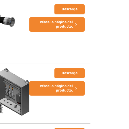
Descarga
Véase la página del
producto.
Descarga
Véase la página del
producto.