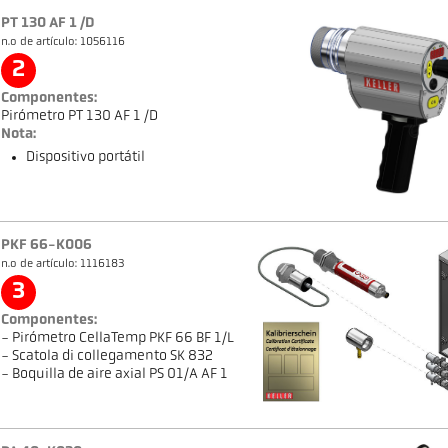
PT 130 AF 1 /D
n.o de artículo: 1056116
2
Componentes:
Pirómetro PT 130 AF 1 /D
Nota:
Dispositivo portátil
PKF 66-K006
n.o de artículo: 1116183
3
Componentes:
- Pirómetro CellaTemp PKF 66 BF 1/L
- Scatola di collegamento SK 832
- Boquilla de aire axial PS 01/A AF 1