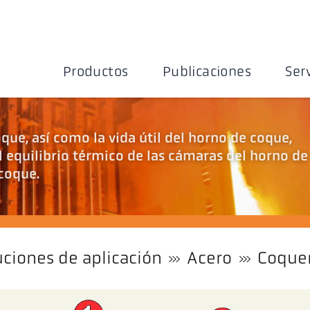
Productos
Publicaciones
Ser
que, así como la vida útil del horno de coque,
 equilibrio térmico de las cámaras del horno de
 coque.
uciones de aplicación
Acero
Coquer