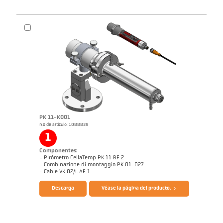
Folleto CellaTemp PK PKF PKL
Dibujo acotado PK 11-K002
PK 11-K001
n.o de artículo: 1088839
1
Componentes:
- Pirómetro CellaTemp PK 11 BF 2
- Combinazione di montaggio PK 01-027
- Cable VK 02/L AF 1
Descarga
Véase la página del producto.