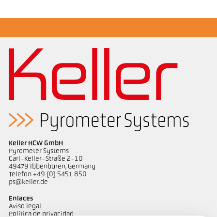
Folleto CellaTemp PK PKF PKL
Dibujo acotado PK 11-K001
Keller HCW GmbH
Pyrometer Systems
Carl-Keller-Straße 2-10
49479 Ibbenbüren, Germany
Telefon +49 (0) 5451 850
ps@keller.de
Enlaces
Aviso legal
Política de privacidad