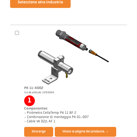
Seleccione otra industria
PK 11-K002
n.o de artículo: 1093304
1
Componentes:
- Pirómetro CellaTemp PK 11 BF 2
- Combinazione di montaggio PK 01-007
- Cable VK 02/L AF 1
Descarga
Véase la página del producto.