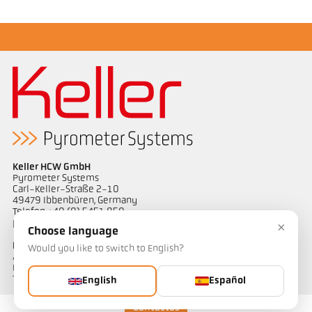
Forja de matriz cerrada
Keller HCW GmbH
Pyrometer Systems
Carl-Keller-Straße 2-10
49479 Ibbenbüren, Germany
Telefon +49 (0) 5451 850
ps@keller.de
×
Choose language
Enlaces
Would you like to switch to English?
Aviso legal
Política de privacidad
Términos y condiciones
English
Español
Contactos