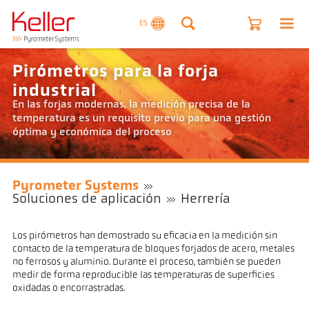
ES
Pirómetros para la forja
industrial
En las forjas modernas, la medición precisa de la
temperatura es un requisito previo para una gestión
óptima y económica del proceso
Pyrometer Systems
Soluciones de aplicación
Herrería
Los pirómetros han demostrado su eficacia en la medición sin
contacto de la temperatura de bloques forjados de acero, metales
no ferrosos y aluminio. Durante el proceso, también se pueden
medir de forma reproducible las temperaturas de superficies
oxidadas o encorrastradas.