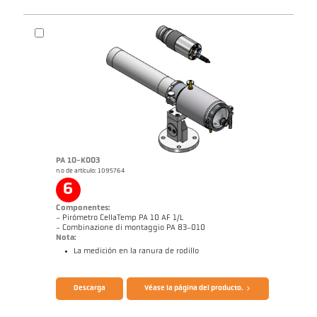
PA 10-K003
n.o de artículo: 1095764
6
Componentes:
- Pirómetro CellaTemp PA 10 AF 1/L
- Combinazione di montaggio PA 83-010
Nota:
La medición en la ranura de rodillo
Folleto CellaTemp PA
Cuestionario Pirómetros de radiación
Descarga
Véase la página del producto.