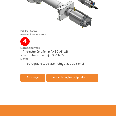
PA 60-K001
n.o de artículo: 1097075
Informe de aplicación Galvanizado de
Dibujo acotado PA 40-K033
bandas
4
Componentes:
- Pirómetro CellaTemp PA 60 AF 1/D
- Conjunto de montaje PA 20-050
Nota:
Se requiere tubo visor refrigerado adicional
Folleto CellaTemp PA
Cuestionario Pirómetros de radiación
Descarga
Véase la página del producto.