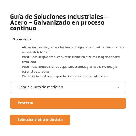
Guía de Soluciones Industriales -
Acero - Galvanizado en proceso
continuo
Sus ventajas:
Alineación precisa gracias a la cámara integrada, la luz piloto láser o la mira
a través de la lente
Posibilidad de grandes distancias de medición gracias a la óptica de alta
resolución
Posibilidad de medición de bajas temperaturas gracias a la tecnología
especial de sensores
Combinaciones de montaje robustas para entornos industriales
Lugar o punto de medición
Resetear
Seleccione otra industria