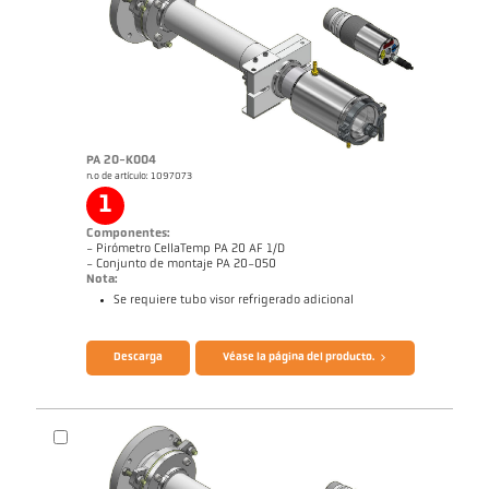
PA 20-K004
n.o de artículo: 1097073
Informe de aplicación Galvanizado de
Dibujo acotado PA 29-K002
bandas
1
Componentes:
- Pirómetro CellaTemp PA 20 AF 1/D
- Conjunto de montaje PA 20-050
Nota:
Se requiere tubo visor refrigerado adicional
Folleto CellaTemp PA
Cuestionario Pirómetros de radiación
Descarga
Véase la página del producto.