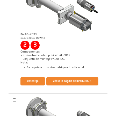
PA 40-K033
n.o de artículo: 1127216
Informe de aplicación Galvanizado de
Dibujo acotado PA 20-K004
bandas
2
3
Componentes:
- Pirómetro CellaTemp PA 40 AF 20/D
- Conjunto de montaje PA 20-050
Nota:
Se requiere tubo visor refrigerado adicional
Folleto CellaTemp PA
Cuestionario Pirómetros de radiación
Descarga
Véase la página del producto.