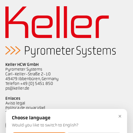
Informe de aplicación Galvanizado de
Dibujo acotado PA 60-K001
bandas
Keller HCW GmbH
Pyrometer Systems
Carl-Keller-Straße 2-10
49479 Ibbenbüren, Germany
Telefon +49 (0) 5451 850
ps@keller.de
Enlaces
Aviso legal
Política de privacidad
Términos y condiciones
×
Choose language
Would you like to switch to English?