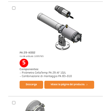
PA 29-K002
n.o de artículo: 1095765
Informe de aplicación Galvanizado de
Dibujo acotado PA 10-K003
bandas
5
Componentes:
- Pirómetro CellaTemp PA 29 AF 10/L
Folleto CellaTemp PA
Cuestionario Pirómetros de radiación
- Combinazione di montaggio PA 83-010
Descarga
Véase la página del producto.