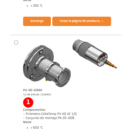
Nota:
> 250 °C
Folleto CellaTemp PX
Cuestionario Pirómetros de radiación
Descarga
Véase la página del producto.
PX 40-K004
n.o de artículo: 1126861
1
Dibujo acotado PX 20-K002
Componentes:
- Pirómetro CellaTemp PX 40 AF 1/D
- Conjunto de montaje PA 20-008
Nota:
> 650 °C
Folleto CellaTemp PX
Cuestionario Pirómetros de radiación