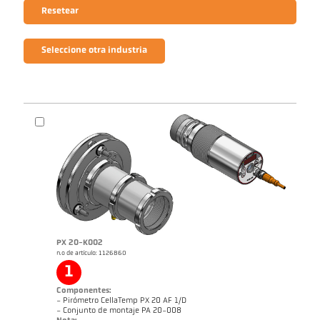
Resetear
Seleccione otra industria
PX 20-K002
n.o de artículo: 1126860
1
Componentes:
- Pirómetro CellaTemp PX 20 AF 1/D
- Conjunto de montaje PA 20-008