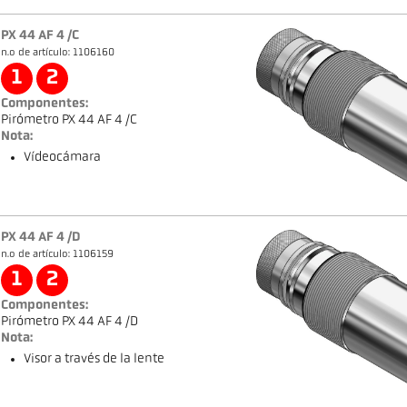
PX 44 AF 4 /C
n.o de artículo: 1106160
1
2
Componentes:
Pirómetro PX 44 AF 4 /C
Nota:
Vídeocámara
PX 44 AF 4 /D
n.o de artículo: 1106159
1
2
Componentes:
Pirómetro PX 44 AF 4 /D
Nota:
Visor a través de la lente