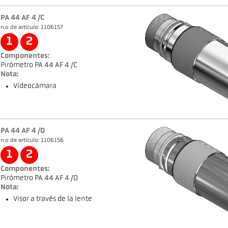
PA 44 AF 4 /C
n.o de artículo: 1106157
1
2
Componentes:
Pirómetro PA 44 AF 4 /C
Nota:
Vídeocámara
PA 44 AF 4 /D
n.o de artículo: 1106156
1
2
Componentes:
Pirómetro PA 44 AF 4 /D
Nota:
Visor a través de la lente