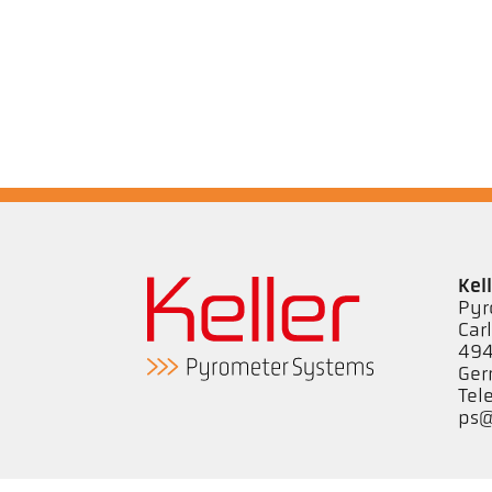
Kel
Pyr
Car
494
Ge
Tel
ps@