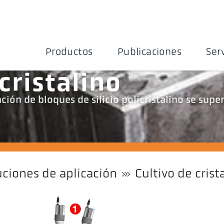
Productos
Publicaciones
Ser
icristalino
cación de bloques de silicio policristalino se supe
uciones de aplicación
Cultivo de crist