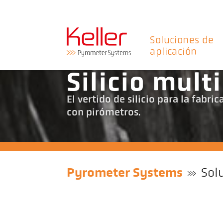
Soluciones de
aplicación
Silicio mult
El vertido de silicio para la fabri
con pirómetros.
Pyrometer Systems
Sol