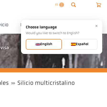
ES
vicio
Empresa
Contactos
×
Choose language
Would you like to switch to English?
English
Español
rvisa
ales
Silicio multicristalino