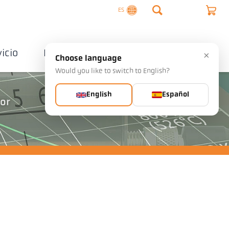
ES
vicio
Empresa
Contactos
×
Choose language
Would you like to switch to English?
English
Español
por