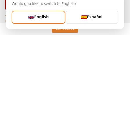
Would you like to switch to English?
English
Español
Contactos
Keller HCW GmbH
Pyrometer Systems
Carl-Keller-Straße 2-10
49479 Ibbenbüren, Germany
Telefon +49 (0) 5451 850
ps@keller.de
Enlaces
Aviso legal
Política de privacidad
Términos y condiciones
Contactos
¿Tiene alguna pregunta sobre nuestras soluciones de medición de
temperatura? Nuestro equipo estará encantado de atenderle.
Contáctenos