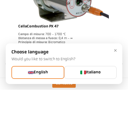
CellaCombustion PX 47
Campo di misura:
700 - 1700 °C
Distanza di messa a fuoco:
0,4 m - ∞
Principio di misura:
Bicromatico
×
Choose language
alla pagina prodotto
Would you like to switch to English?
English
Italiano
Contatto
CellaCrystal PA 44