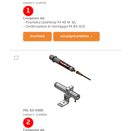
Articolo n.: 1114776
Note applicativa Mulino a barre
1
Composto da:
- Pirometro CellaTemp PX 40 AF 3/L
Catalogo CellaTemp PX
Questionario per pirometri ad infrarossi
- Combinazione di montaggio PA 83-010
Download
alla pagina prodotto
PKL 63-K002
Articolo n.: 1105806
Note applicativa Mulino a barre
Disegno PA 40-K011
2
Composto da: