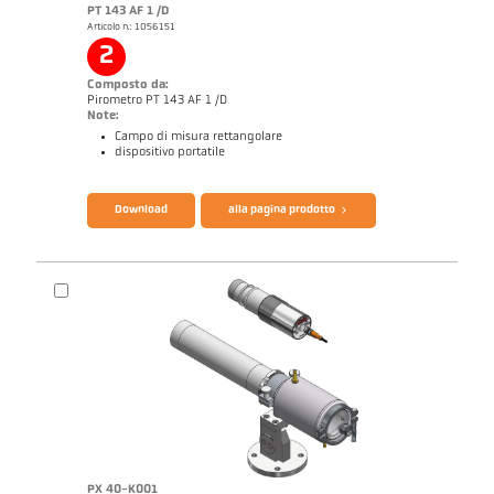
PT 143 AF 1 /D
Articolo n.: 1056151
2
Composto da:
Pirometro PT 143 AF 1 /D
Note:
Campo di misura rettangolare
dispositivo portatile
Catalogo CellaPort PT
Questionario per pirometri ad infrarossi
Download
alla pagina prodotto
PX 40-K001