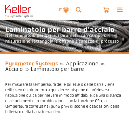
IT
Laminatoio per barre d'acciaio
Nel laminatoio per barre, i pirometri con campo di
misurazione rettangolare offrono sicurezza di processo
Pyrometer Systems
Applicazione
Acciaio
Laminatoio per barre
Per misurare la temperatura delle billette o delle barre viene
utilizzato un pirometro a quoziente. Dispone di un'elevata
risoluzione ottica per rilevare in modo affidabile, da una distanza
di alcuni metri e in combinazione con la funzione CSD, la
temperatura corretta nei punti privi di scorie e ossidazioni della
billetta o della barra in transito.