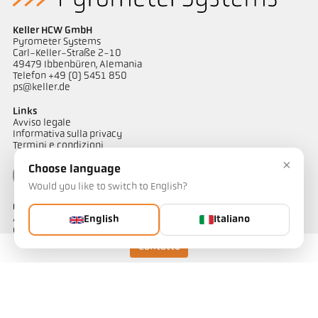
Keller HCW GmbH
Pyrometer Systems
Carl-Keller-Straße 2-10
49479 Ibbenbüren, Alemania
Telefon +49 (0) 5451 850
ps@keller.de
Links
Avviso legale
Informativa sulla privacy
Termini e condizioni
×
Choose language
Would you like to switch to English?
Contatto
Avete domande riguardo alle nostre soluzioni di misurazione
English
Italiano
della temperatura? Il nostro team è a vostra disposizione per
assistervi.
Contatto
Contattateci