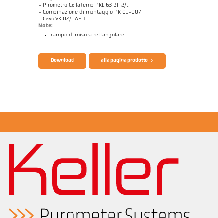
- Pirometro CellaTemp PKL 63 BF 2/L
- Combinazione di montaggio PK 01-007
- Cavo VK 02/L AF 1
Note:
campo di misura rettangolare
Catalogo CellaTemp PK PKF PKL
Questionario per pirometri ad infrarossi
Download
alla pagina prodotto
Note applicativa Mulino a barre
Disegno PKL 63-K002