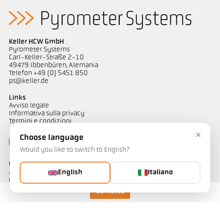
Keller HCW GmbH
Pyrometer Systems
Carl-Keller-Straße 2-10
49479 Ibbenbüren, Alemania
Telefon +49 (0) 5451 850
ps@keller.de
Links
Avviso legale
Informativa sulla privacy
Termini e condizioni
×
Choose language
Would you like to switch to English?
Contatto
Avete domande riguardo alle nostre soluzioni di misurazione
English
Italiano
della temperatura? Il nostro team è a vostra disposizione per
assistervi.
Contatto
Contattateci