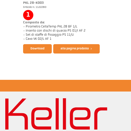
PKL 28-K003
Articolo n.: 1122280
1
Composto da:
- Pirometro CellaTemp PKL 28 BF 1/L
- Inserto con dischi di quarzo PS 01/I AF 2
- Set di staffe di fissaggio PS 11/U
Catalogo CellaTemp PK PKF PKL
Questionario per pirometri ad infrarossi
- Cavo VK 02/L AF 1
Download
alla pagina prodotto
Note applicativa CellaInduction
Disegno PKL 28-K003