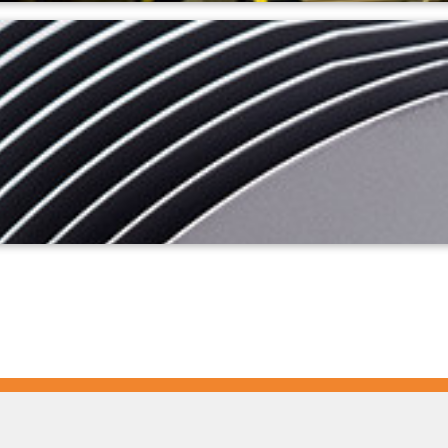
aser pulsata)
termica rapida)