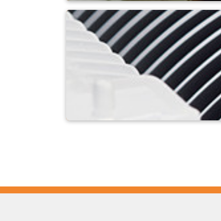
PLD (deposizione l
RTP (elaborazione 