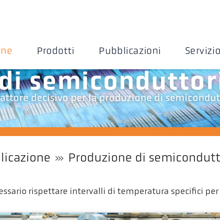
one
Prodotti
Pubblicazioni
Servizi
di semiconduttor
attore decisivo per la produzione di semicondut
licazione
Produzione di semicondutt
sario rispettare intervalli di temperatura specifici per e