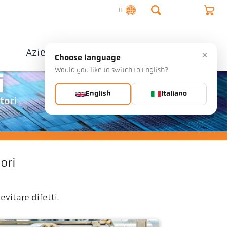
IT
o
Azienda
Contatto
×
Choose language
Would you like to switch to English?
i
English
Italiano
tori
ori
vitare difetti.