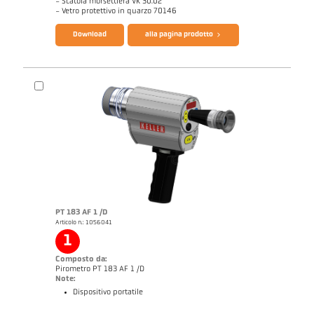
- Scatola morsettiera VK 30.02
- Vetro protettivo in quarzo 70146
Download
alla pagina prodotto
Disegno PA 83-K011
Note applicativa CellaCast
Rapporto tecnico Casting
PT 183 AF 1 /D
Articolo n.: 1056041
1
Composto da:
Pirometro PT 183 AF 1 /D
Note:
Dispositivo portatile
Catalogo CellaCast PA83 PT183
Questionario CellaCast