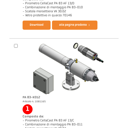
- Pirometro CellaCast PA 83 AF 13/D
- Combinazione di montaggio PA 83-010
- Scatola morsettiera VK 30.02
- Vetro protettivo in quarzo 70146
Download
alla pagina prodotto
Note applicativa CellaCast
Rapporto tecnico Casting
Catalogo CellaCast PA83 PT183
Questionario CellaCast
PA 83-K012
Articolo n.: 1081165
1
Composto da:
- Pirometro CellaCast PA 83 AF 13/C
- Combinazione di montaggio PA 83-011