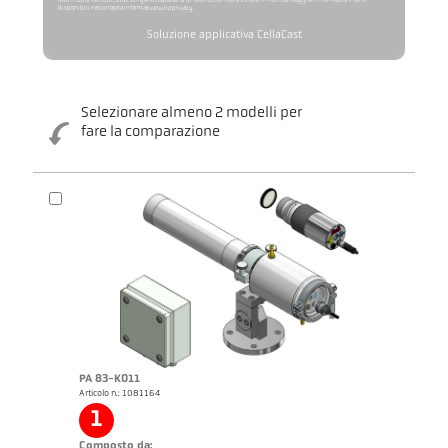
trasmessi a YouTube, dove vengono elaborati al di fuori della nostra sfera di influenza. Maggiori informazioni sono
disponibili nella nostra informativa sulla privacy.
Soluzione applicativa CellaCast
Selezionare almeno 2 modelli per
fare la comparazione
Catalogo CellaCast PA83 PT183
Questionario CellaCast
PA 83-K011
Articolo n.: 1081164
1
Composto da: