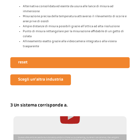
Alternativa consolidata ed esente da usura alle lance di misura ad
immersione
Misurazione precisa della temperatura attraverso il rilevamento di scorie e
aree prive di ossidi
Ampie distanze di misura possibili grazie all'ottica ad alta risoluzione
Punto di misura rettangolare per la misurazione affidabile di un getto di
colata
Allineamento esatto grazie alla videocamera integrata o alla visiera
trasparente
reset
Scegli un'altra industria
3 Un sistema corrisponde a.
Questo video verrà caricato da YouTube solo quando cliccherai sul pulsante Play. Durante il caricamento, i dati vengono