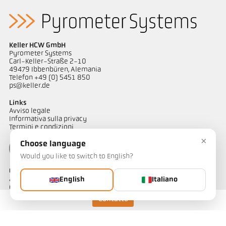
Keller HCW GmbH
Pyrometer Systems
Carl-Keller-Straße 2-10
49479 Ibbenbüren, Alemania
Telefon +49 (0) 5451 850
Disegno PA 83-K018
ps@keller.de
Links
Avviso legale
Informativa sulla privacy
Termini e condizioni
×
Choose language
Would you like to switch to English?
Contatto
Avete domande riguardo alle nostre soluzioni di misurazione
English
Italiano
della temperatura? Il nostro team è a vostra disposizione per
assistervi.
Contatto
Contattateci