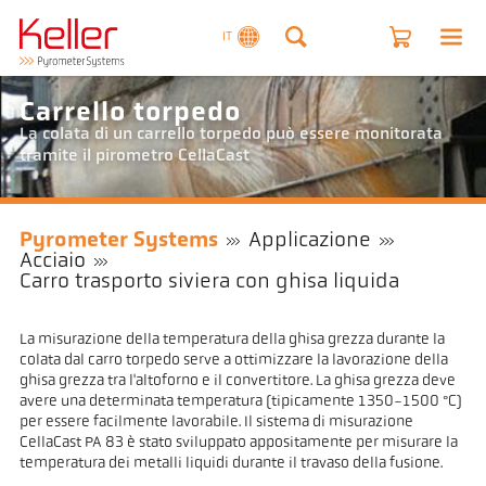
IT
Carrello torpedo
La colata di un carrello torpedo può essere monitorata
tramite il pirometro CellaCast
Pyrometer Systems
Applicazione
Acciaio
Carro trasporto siviera con ghisa liquida
La misurazione della temperatura della ghisa grezza durante la
colata dal carro torpedo serve a ottimizzare la lavorazione della
ghisa grezza tra l'altoforno e il convertitore. La ghisa grezza deve
avere una determinata temperatura (tipicamente 1350-1500 °C)
per essere facilmente lavorabile. Il sistema di misurazione
CellaCast PA 83 è stato sviluppato appositamente per misurare la
temperatura dei metalli liquidi durante il travaso della fusione.