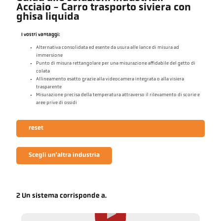
Acciaio - Carro trasporto siviera con
ghisa liquida
I vostri vantaggi:
Alternativa consolidata ed esente da usura alle lance di misura ad
immersione
Punto di misura rettangolare per una misurazione affidabile del getto di
colata
Allineamento esatto grazie alla videocamera integrata o alla visiera
trasparente
Misurazione precisa della temperatura attraverso il rilevamento di scorie e
aree prive di ossidi
reset
Scegli un'altra industria
2 Un sistema corrisponde a.