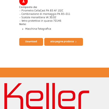
1
Composto da:
- Pirometro CellaCast PA 83 AF 10/C
- Combinazione di montaggio PA 83-011
- Scatola morsettiera VK 30.02
- Vetro protettivo in quarzo 70146
Note:
Macchina fotografica
Download
alla pagina prodotto
Note applicativa CellaCast
Rapporto tecnico Casting