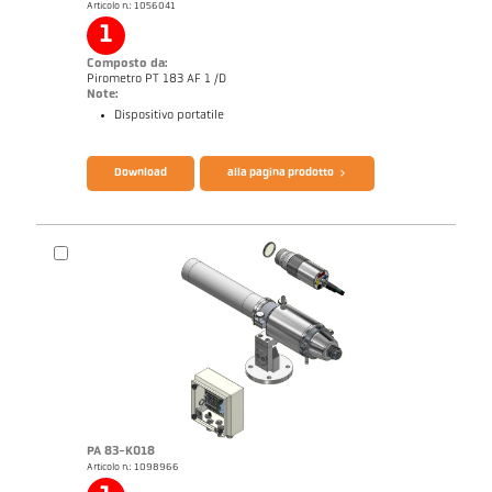
Articolo n.: 1056041
1
Composto da:
Pirometro PT 183 AF 1 /D
Note:
Dispositivo portatile
Download
alla pagina prodotto
Catalogo CellaCast PA83 PT183
Questionario per pirometri ad infrarossi
PA 83-K018
Catalogo CellaCast PA83 PT183
Questionario per pirometri ad infrarossi
Articolo n.: 1098966