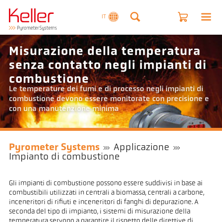
IT
Misurazione della temperatura
senza contatto negli impianti di
combustione
Le temperature dei fumi e di processo negli impianti di
combustione devono essere monitorate con precisione e
con una manutenzione minima
Pyrometer Systems
Applicazione
Impianto di combustione
Gli impianti di combustione possono essere suddivisi in base ai
combustibili utilizzati in centrali a biomassa, centrali a carbone,
inceneritori di rifiuti e inceneritori di fanghi di depurazione. A
seconda del tipo di impianto, i sistemi di misurazione della
temperatura servono a garantire il rispetto delle direttive di