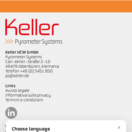
Keller HCW GmbH
Pyrometer Systems
Carl-Keller-Straße 2-10
49479 Ibbenbüren, Alemania
Telefon +49 (0) 5451 850
ps@keller.de
Links
Avviso legale
Informativa sulla privacy
Termini e condizioni
Contatto
×
Choose language
Avete domande riguardo alle nostre soluzioni di misurazione