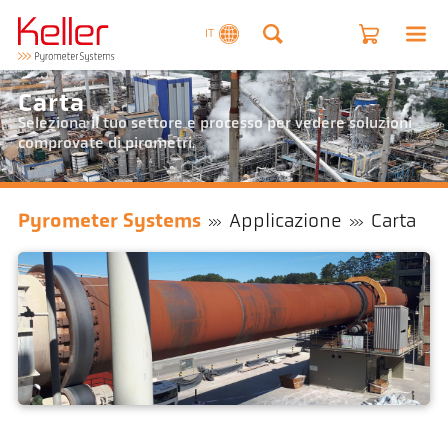
IT
Carta
Seleziona il tuo settore e processo per vedere soluzioni
comprovate di pirometri.
Pyrometer Systems
Applicazione
Carta
Calce