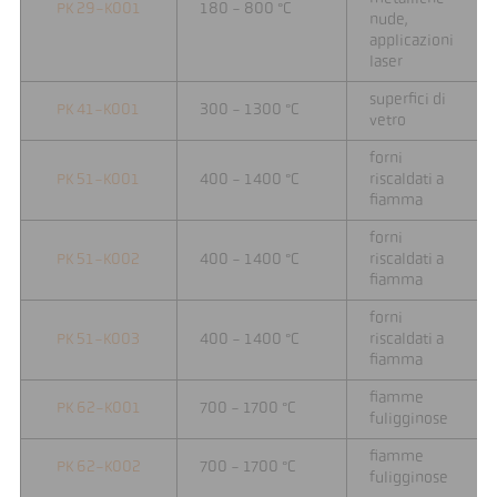
PK 29-K001
180 - 800 °C
nude,
applicazioni
laser
superfici di
PK 41-K001
300 - 1300 °C
vetro
forni
PK 51-K001
400 - 1400 °C
riscaldati a
fiamma
forni
PK 51-K002
400 - 1400 °C
riscaldati a
fiamma
forni
PK 51-K003
400 - 1400 °C
riscaldati a
fiamma
fiamme
PK 62-K001
700 - 1700 °C
fuligginose
fiamme
PK 62-K002
700 - 1700 °C
fuligginose