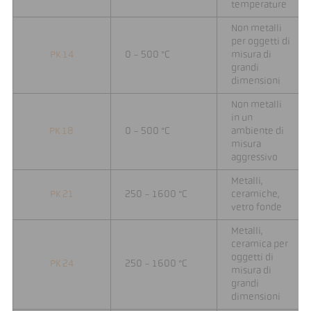
temperature
Non metalli
per oggetti di
PK 14
0 - 500 °C
misura di
grandi
dimensioni
Non metalli
in un
PK 18
0 - 500 °C
ambiente di
misura
aggressivo
Metalli,
PK 21
250 - 1600 °C
ceramiche,
vetro fonde
Metalli,
ceramica per
oggetti di
PK 24
250 - 1600 °C
misura di
grandi
dimensioni