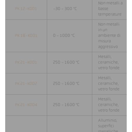
Non metalli a
PK 12-K001
-30 - 300 °C
basse
temperature
Non metalli
in un
PK 18-K001
0 - 1000 °C
ambiente di
misura
aggressivo
Metalli,
PK 21-K001
250 - 1600 °C
ceramiche,
vetro fonde
Metalli,
PK 21-K002
250 - 1600 °C
ceramiche,
vetro fonde
Metalli,
PK 21-K004
250 - 1600 °C
ceramiche,
vetro fonde
Alluminio,
superfici
metalliche