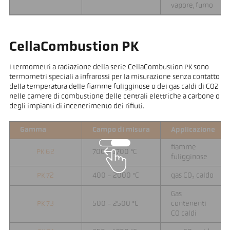
vapore, fumo
CellaCombustion PK
I termometri a radiazione della serie CellaCombustion PK sono
termometri speciali a infrarossi per la misurazione senza contatto
della temperatura delle fiamme fuligginose o dei gas caldi di CO2
nelle camere di combustione delle centrali elettriche a carbone o
degli impianti di incenerimento dei rifiuti.
Gamma
Campo di misura
Applicazione
fiamme
PK 62
700 - 1700 °C
fuligginose
PK 72
400 - 2000 °C
gas CO₂ caldo
Gas
PK 73
500 - 2500 °C
contenenti
CO caldi