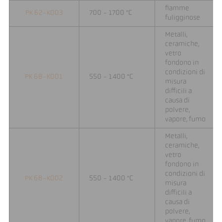
fiamme
PK 62-K003
700 - 1700 °C
fuligginose
Metalli,
ceramiche,
vetro
fondono in
condizioni di
PK 68-K001
550 - 1400 °C
misura
difficili a
causa di
polvere,
vapore, fumo
Metalli,
ceramiche,
vetro
fondono in
condizioni di
PK 68-K002
550 - 1400 °C
misura
difficili a
causa di
polvere,
vapore, fumo