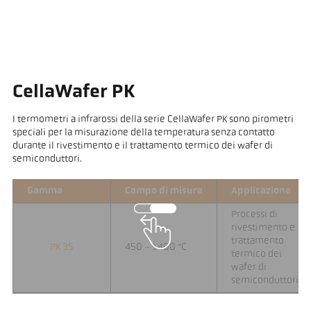
CellaWafer PK
I termometri a infrarossi della serie CellaWafer PK sono pirometri
speciali per la misurazione della temperatura senza contatto
durante il rivestimento e il trattamento termico dei wafer di
semiconduttori.
Gamma
Campo di misura
Applicazione
Processi di
rivestimento e
trattamento
PK 35
450 - 1400 °C
termico dei
wafer di
semiconduttori