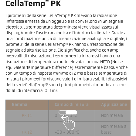
®
CellaTemp
PK
I pirometri della serie CellaTemp® PK rilevano la radiazione
infrarossa emessa da un oggetto e la convertono in un segnale
elettrico. La temperatura determinata viene visualizzata sul
display, tramite l'uscita analogica e l'interfaccia digitale. Grazie a
una combinazione unica di linearizzazione analogica e digitale, i
pirometri della serie CellaTemp® PK hanno un'elaborazione del
segnale ad alta risoluzione. Ciò significa che, anche con ampi
intervalli di misurazione, i termometri a infrarossi hanno una
risoluzione di temperatura molto elevata con una NETD (Noise
Equivalent Temperature Difference) estremamente bassa. Anche
con un tempo di risposta minimo di 2 ms e basse temperature di
misura, i pirometri forniscono valori di misura stabili. I dispositivi
della serieCellaTemp® sono i primi pirometri al mondo a essere
dotati di interfaccia IO-Link.
Gamma
Campo di misura
Applicazione
PK 11
0 - 1000 °C
Non metalli
Non metalli a
PK 12
-30 - 300 °C
basse