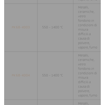
Metalli,
ceramiche,
vetro
fondono in
condizioni di
PK 68-K003
550 - 1400 °C
misura
difficili a
causa di
polvere,
vapore, fumo
Metalli,
ceramiche,
vetro
fondono in
condizioni di
PK 68-K004
550 - 1400 °C
misura
difficili a
causa di
polvere,
vapore, fumo
Metalli,