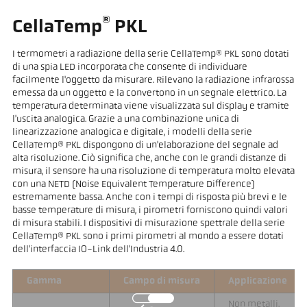
®
CellaTemp
PKL
I termometri a radiazione della serie CellaTemp® PKL sono dotati
di una spia LED incorporata che consente di individuare
facilmente l'oggetto da misurare. Rilevano la radiazione infrarossa
emessa da un oggetto e la convertono in un segnale elettrico. La
temperatura determinata viene visualizzata sul display e tramite
l'uscita analogica. Grazie a una combinazione unica di
linearizzazione analogica e digitale, i modelli della serie
CellaTemp® PKL dispongono di un'elaborazione del segnale ad
alta risoluzione. Ciò significa che, anche con le grandi distanze di
misura, il sensore ha una risoluzione di temperatura molto elevata
con una NETD (Noise Equivalent Temperature Difference)
estremamente bassa. Anche con i tempi di risposta più brevi e le
basse temperature di misura, i pirometri forniscono quindi valori
di misura stabili. I dispositivi di misurazione spettrale della serie
CellaTemp® PKL sono i primi pirometri al mondo a essere dotati
dell'interfaccia IO-Link dell'Industria 4.0.
Gamma
Campo di misura
Applicazione
Non metalli,