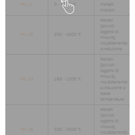
PKL 11
0 - 1000 °C
metalli
rivestiti
Metalli
(piccoli
oggetti di
PKL 28
250 - 1600 °C
misura),
riscaldamento
a induzione
Metalli
(piccoli
oggetti di
misura),
PKL 29
180 - 1200 °C
riscaldamento
a induzione a
basse
temperature
Metalli
(piccoli
oggetti di
misura),
PKL 38
500 - 2500 °C
riscaldamento