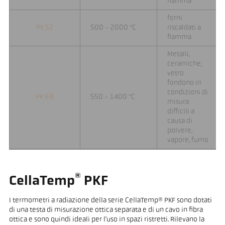
fiamma
forni
PK 52
500 - 2000 °C
riscaldati a
fiamma
Metalli,
ceramiche,
vetro
fondono in
condizioni di
PK 68
550 - 1400 °C
misura
difficili a
causa di
polvere,
vapore, fumo
®
CellaTemp
PKF
I termometri a radiazione della serie CellaTemp® PKF sono dotati
di una testa di misurazione ottica separata e di un cavo in fibra
ottica e sono quindi ideali per l'uso in spazi ristretti. Rilevano la