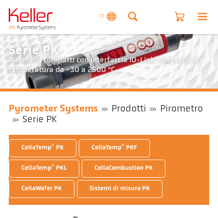
IT
Serie PK
Pirometri compatti con interfaccia IO-Link. Intervallo di
temperatura da -30 a 2500 °C
Pyrometer Systems
Prodotti
Pirometro
Serie PK
®
®
CellaTemp
PK
CellaTemp
PKF
®
CellaTemp
PKL
CellaCombustion PK
CellaWafer PK
Sistemi di misura PK