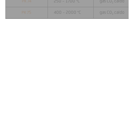
PK 74
250 - 1700 °C
gas CO₂ caldo
PK 75
400 - 2000 °C
gas CO₂ caldo