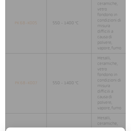
ceramiche,
vetro
fondono in
condizioni di
PK 68-K005
550 - 1400 °C
misura
difficili a
causa di
polvere,
vapore, fumo
Metalli,
ceramiche,
vetro
fondono in
condizioni di
PK 68-K007
550 - 1400 °C
misura
difficili a
causa di
polvere,
vapore, fumo
Metalli,
ceramiche,
vetro