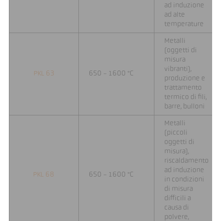
ad induzione
ad alte
temperature
Metalli
(oggetti di
misura
vibranti),
PKL 63
650 - 1600 °C
produzione e
trattamento
termico di fili,
barre, bulloni
Metalli
(piccoli
oggetti di
misura),
riscaldamento
ad induzione
PKL 68
650 - 1600 °C
in condizioni
di misura
difficili a
causa di
polvere,