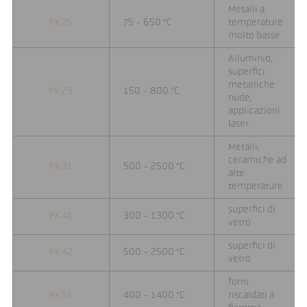
Metalli a
PK 25
75 - 650 °C
temperature
molto basse
Alluminio,
superfici
metalliche
PK 29
150 - 800 °C
nude,
applicazioni
laser
Metalli,
ceramiche ad
PK 31
500 - 2500 °C
alte
temperature
superfici di
PK 41
300 - 1300 °C
vetro
superfici di
PK 42
500 - 2500 °C
vetro
forni
PK 51
400 - 1400 °C
riscaldati a