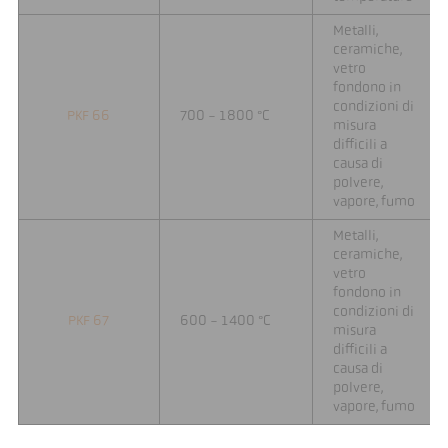
Metalli,
ceramiche,
vetro
fondono in
condizioni di
PKF 66
700 - 1800 °C
misura
difficili a
causa di
polvere,
vapore, fumo
Metalli,
ceramiche,
vetro
fondono in
condizioni di
PKF 67
600 - 1400 °C
misura
difficili a
causa di
polvere,
vapore, fumo