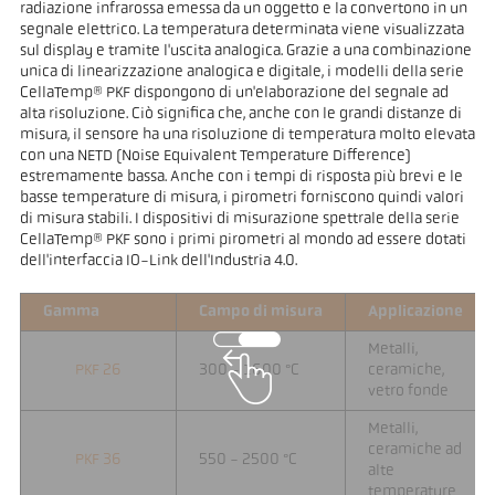
radiazione infrarossa emessa da un oggetto e la convertono in un
segnale elettrico. La temperatura determinata viene visualizzata
sul display e tramite l'uscita analogica. Grazie a una combinazione
unica di linearizzazione analogica e digitale, i modelli della serie
CellaTemp® PKF dispongono di un'elaborazione del segnale ad
alta risoluzione. Ciò significa che, anche con le grandi distanze di
misura, il sensore ha una risoluzione di temperatura molto elevata
con una NETD (Noise Equivalent Temperature Difference)
estremamente bassa. Anche con i tempi di risposta più brevi e le
basse temperature di misura, i pirometri forniscono quindi valori
di misura stabili. I dispositivi di misurazione spettrale della serie
CellaTemp® PKF sono i primi pirometri al mondo ad essere dotati
dell'interfaccia IO-Link dell'Industria 4.0.
Gamma
Campo di misura
Applicazione
Metalli,
PKF 26
300 - 1600 °C
ceramiche,
vetro fonde
Metalli,
ceramiche ad
PKF 36
550 - 2500 °C
alte
temperature