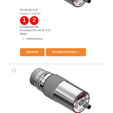
PX 44 AF 4 /C
Articolo n.: 1106160
1
2
Composto da:
Pirometro PX 44 AF 4 /C
Note:
Videocamera
Catalogo CellaTemp PX
Questionario per pirometri ad infrarossi
Download
alla pagina prodotto