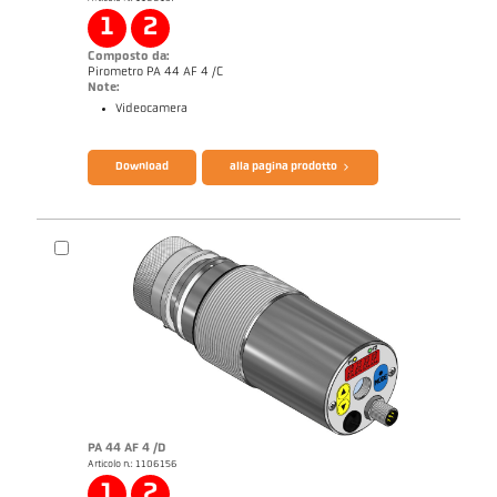
Note applicativa Semiconductor industry
1
2
Composto da:
Pirometro PA 44 AF 4 /C
Note:
Videocamera
Catalogo CellaTemp PA
Questionario per pirometri ad infrarossi
Download
alla pagina prodotto
PA 44 AF 4 /D
Articolo n.: 1106156
Note applicativa Semiconductor industry
1
2