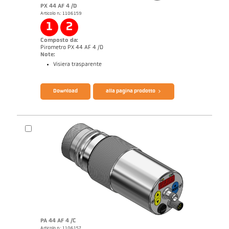
PX 44 AF 4 /D
Articolo n.: 1106159
Note applicativa Semiconductor industry
1
2
Composto da:
Pirometro PX 44 AF 4 /D
Note:
Visiera trasparente
Catalogo CellaTemp PX
Questionario per pirometri ad infrarossi
Download
alla pagina prodotto
PA 44 AF 4 /C
Articolo n.: 1106157