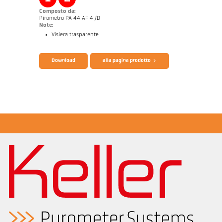
Composto da:
Pirometro PA 44 AF 4 /D
Note:
Visiera trasparente
Catalogo CellaTemp PA
Questionario per pirometri ad infrarossi
Download
alla pagina prodotto
Note applicativa Semiconductor industry