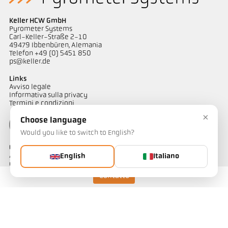
Keller HCW GmbH
Pyrometer Systems
Carl-Keller-Straße 2-10
49479 Ibbenbüren, Alemania
Telefon +49 (0) 5451 850
ps@keller.de
Links
Avviso legale
Informativa sulla privacy
Termini e condizioni
×
Choose language
Would you like to switch to English?
Contatto
Avete domande riguardo alle nostre soluzioni di misurazione
English
Italiano
della temperatura? Il nostro team è a vostra disposizione per
assistervi.
Contatto
Contattateci