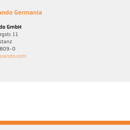
rando Germania
ndo GmbH
gstr. 11
stanz
1 809-0
orando.com