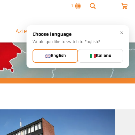
IT
o
Azienda
Contatto
×
Choose language
Would you like to switch to English?
English
Italiano