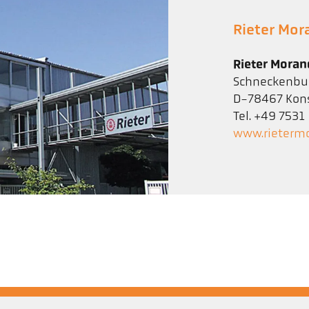
Rieter Mo
Rieter Mora
Schneckenbur
D-78467 Kon
Tel. +49 753
www.rieterm