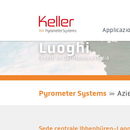
Applicazi
Luoghi
3 sedi in Germania e Italia
Pyrometer Systems
Azi
Sede centrale Ibbenbüren-Lag