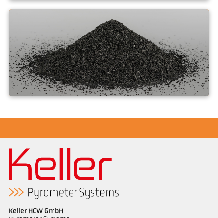
Carbonio · Grafite · Grafene
Fuliggine
Keller HCW GmbH