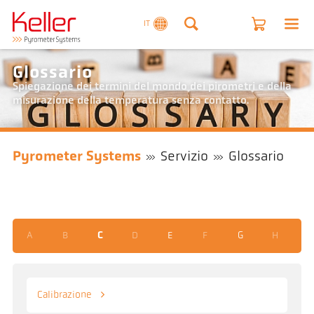
IT
Glossario
Spiegazione dei termini del mondo dei pirometri e della
misurazione della temperatura senza contatto.
Pyrometer Systems
Servizio
Glossario
A
B
C
D
E
F
G
H
I
Calibrazione