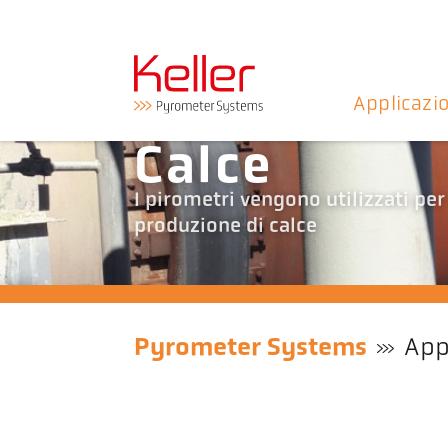
Applicazi
Calce
I pirometri vengono utilizzati per
produzione di calce
Pyrometer Systems
App