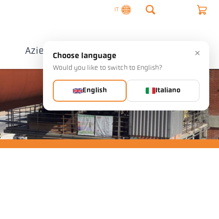
IT
o
Azienda
Contatto
×
Choose language
Would you like to switch to English?
English
Italiano
a