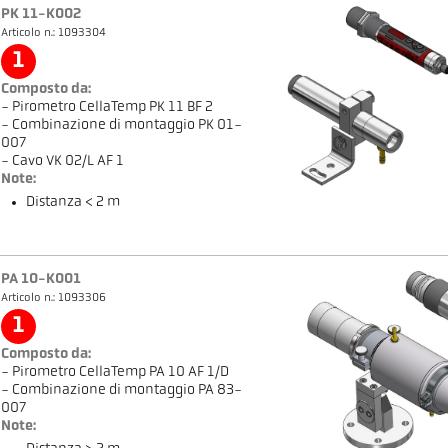
PK 11-K002
Articolo n.: 1093304
1
Composto da:
- Pirometro CellaTemp PK 11 BF 2
- Combinazione di montaggio PK 01-
007
- Cavo VK 02/L AF 1
Note:
Distanza < 2 m
PA 10-K001
Articolo n.: 1093306
1
Composto da:
- Pirometro CellaTemp PA 10 AF 1/D
- Combinazione di montaggio PA 83-
007
Note: