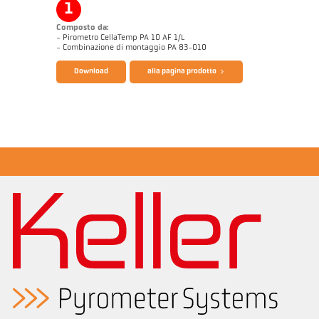
1
Composto da:
- Pirometro CellaTemp PA 10 AF 1/L
Catalogo CellaTemp PA
Questionario per pirometri ad infrarossi
- Combinazione di montaggio PA 83-010
Download
alla pagina prodotto
Note applicativa Alluminio
Disegno PA 10-K003