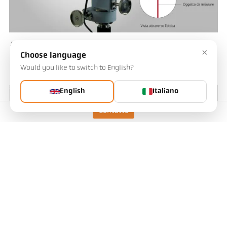
Abb. 3 Pirometro a confronto d'intensità PV 11 per una precisa misurazione
×
ottica della temperatura.
Choose language
Would you like to switch to English?
English
Italiano
Contatto