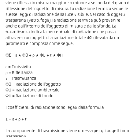
viene riflessa in misura maggiore o minore a seconda del grado di
riflessione dell'oggetto di misura. La radiazione termica segue le
stesse leggi di radiazione della luce visibile. Nel caso di oggetti
trasparenti (vetro, fogli), la radiazione termica può provenire
anche dall'interno dell'oggetto di misura e dallo sfondo. La
trasmittanza indica la percentuale di radiazione che passa
attraverso un oggetto. La radiazione totale ΦΣ rilevata da un
pirometro è composta come segue.
ΦΣ = ε * ΦO + ρ * ΦU + τ * ΦH
ε = Emissività
ρ = Riflettanza
τ = Trasmittanza
ΦO = Radiazione dell'oggetto
ΦU = Radiazione ambientale
ΦH = Radiazione di fondo
I coefficienti di radiazione sono legati dalla formula:
1 = ε + ρ + τ
La componente di trasmissione viene omessa per gli oggetti non
trasparenti.