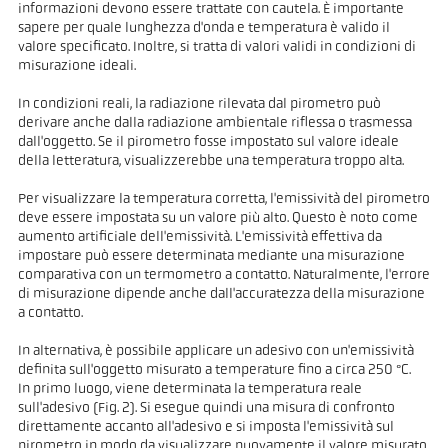
informazioni devono essere trattate con cautela. È importante
sapere per quale lunghezza d'onda e temperatura è valido il
valore specificato. Inoltre, si tratta di valori validi in condizioni di
misurazione ideali.
In condizioni reali, la radiazione rilevata dal pirometro può
derivare anche dalla radiazione ambientale riflessa o trasmessa
dall'oggetto. Se il pirometro fosse impostato sul valore ideale
della letteratura, visualizzerebbe una temperatura troppo alta.
Per visualizzare la temperatura corretta, l'emissività del pirometro
deve essere impostata su un valore più alto. Questo è noto come
aumento artificiale dell'emissività. L'emissività effettiva da
impostare può essere determinata mediante una misurazione
comparativa con un termometro a contatto. Naturalmente, l'errore
di misurazione dipende anche dall'accuratezza della misurazione
a contatto.
In alternativa, è possibile applicare un adesivo con un'emissività
definita sull'oggetto misurato a temperature fino a circa 250 °C.
In primo luogo, viene determinata la temperatura reale
sull'adesivo (Fig. 2). Si esegue quindi una misura di confronto
direttamente accanto all'adesivo e si imposta l'emissività sul
pirometro in modo da visualizzare nuovamente il valore misurato