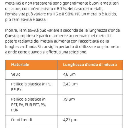
metallici e non trasparenti sono generalmente buoni emettitori
di calore, con un'emissività > 80 %. Nel caso dei metalli,
l'emissività può variare tra il 5 e il 90%. Più un metallo è lucido,
più l'emissività è bassa.
Inoltre, l'emissività può variare a seconda della lunghezza d'onda.
Questa proprietà è particolarmente accentuata nei metalli. Il
potere radiante dei metalli aumenta con l'accorciarsi della
lunghezza d'onda. Si consiglia pertanto di utilizzare un pirometro
a onde corte quando si effettua una selezione.
Materiale
Lunghezza d'onda di misura
Vetro
4,8 µm
Pellicola plastica in PE,
3,43 µm
PP, PS
Pellicola plastica in
7,9 µm
PET, PA, PUR PET, PA,
PUR
Fumi freddi
4,27 µm