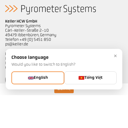
Keller HCW GmbH
Pyrometer Systems
Carl-Keller-Straße 2-10
49479 Ibbenbüren, Germany
Telefon +49 (0) 5451 850
ps@keller.de
Liên kết
×
Choose language
Legal Notice
Privacy
Would you like to switch to English?
GTC
English
Tiếng Việt
Liên hệ
Liên hệ
Bạn có câu hỏi về các giải pháp đo nhiệt độ của chúng tôi? Đội ngũ
của chúng tôi sẵn sàng hỗ trợ bạn.
Liên hệ ngay