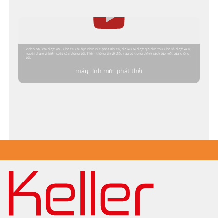
Video này chỉ được YouTube tải khi bạn nhấn nút phát. Khi tải, dữ liệu sẽ được gửi đến YouTube và được xử lý
ngoài phạm vi kiểm soát của chúng tôi. Thêm thông tin về điều này có trong chính sách bảo mật của chúng
tôi.
máy tính mức phát thải