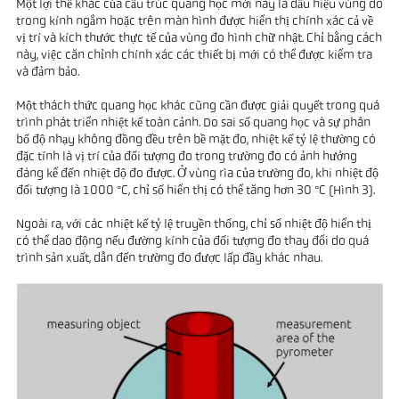
Một lợi thế khác của cấu trúc quang học mới này là dấu hiệu vùng đo
trong kính ngắm hoặc trên màn hình được hiển thị chính xác cả về
vị trí và kích thước thực tế của vùng đo hình chữ nhật. Chỉ bằng cách
này, việc căn chỉnh chính xác các thiết bị mới có thể được kiểm tra
và đảm bảo.
Một thách thức quang học khác cũng cần được giải quyết trong quá
trình phát triển nhiệt kế toàn cảnh. Do sai số quang học và sự phân
bố độ nhạy không đồng đều trên bề mặt đo, nhiệt kế tỷ lệ thường có
đặc tính là vị trí của đối tượng đo trong trường đo có ảnh hưởng
đáng kể đến nhiệt độ đo được. Ở vùng rìa của trường đo, khi nhiệt độ
đối tượng là 1000 °C, chỉ số hiển thị có thể tăng hơn 30 °C (Hình 3).
Ngoài ra, với các nhiệt kế tỷ lệ truyền thống, chỉ số nhiệt độ hiển thị
có thể dao động nếu đường kính của đối tượng đo thay đổi do quá
trình sản xuất, dẫn đến trường đo được lấp đầy khác nhau.