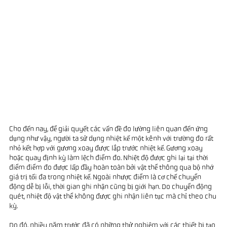
Cho đến nay, để giải quyết các vấn đề đo lường liên quan đến ứng
dụng như vậy, người ta sử dụng nhiệt kế một kênh với trường đo rất
nhỏ kết hợp với gương xoay được lắp trước nhiệt kế. Gương xoay
hoặc quay định kỳ làm lệch điểm đo. Nhiệt độ được ghi lại tại thời
điểm điểm đo được lấp đầy hoàn toàn bởi vật thể thông qua bộ nhớ
giá trị tối đa trong nhiệt kế. Ngoài nhược điểm là cơ chế chuyển
động dễ bị lỗi, thời gian ghi nhận cũng bị giới hạn. Do chuyển động
quét, nhiệt độ vật thể không được ghi nhận liên tục mà chỉ theo chu
kỳ.
Do đó, nhiều năm trước đã có những thử nghiệm với các thiết bị tạo