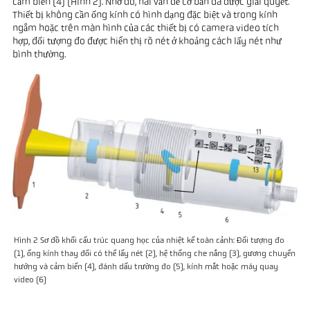
cảm biến (4) (Hình 2). Nhờ đó, hai vấn đề cơ bản đã được giải quyết.
Thiết bị không cần ống kính có hình dạng đặc biệt và trong kính
ngắm hoặc trên màn hình của các thiết bị có camera video tích
hợp, đối tượng đo được hiển thị rõ nét ở khoảng cách lấy nét như
bình thường.
Hình 2 Sơ đồ khối cấu trúc quang học của nhiệt kế toàn cảnh: Đối tượng đo
(1), ống kính thay đổi có thể lấy nét (2), hệ thống che nắng (3), gương chuyển
hướng và cảm biến (4), đánh dấu trường đo (5), kính mắt hoặc máy quay
video (6)