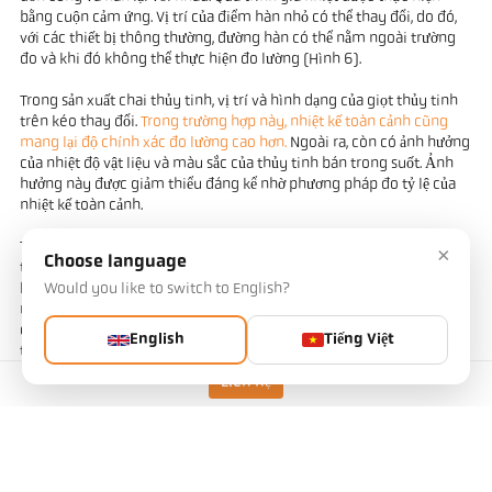
bằng cuộn cảm ứng. Vị trí của điểm hàn nhỏ có thể thay đổi, do đó,
với các thiết bị thông thường, đường hàn có thể nằm ngoài trường
đo và khi đó không thể thực hiện đo lường (Hình 6).
Trong sản xuất chai thủy tinh, vị trí và hình dạng của giọt thủy tinh
trên kéo thay đổi.
Trong trường hợp này, nhiệt kế toàn cảnh cũng
mang lại độ chính xác đo lường cao hơn.
Ngoài ra, còn có ảnh hưởng
của nhiệt độ vật liệu và màu sắc của thủy tinh bán trong suốt. Ảnh
hưởng này được giảm thiểu đáng kể nhờ phương pháp đo tỷ lệ của
nhiệt kế toàn cảnh.
Trong
các hệ thống kéo dây
, dây được xử lý nhiệt sau đó. Trong quá
×
Choose language
trình này, dây chạy qua một cuộn cảm với tốc độ cao. Giữa các con
Would you like to switch to English?
lăn dẫn hướng, dây không thể tránh khỏi bị dao động. Đối với dây
mỏng, phạm vi dao động có thể gấp nhiều lần đường kính dây. Trong
điều kiện này, việc đo lường tại một điểm cụ thể là gần như không
English
Tiếng Việt
thể.
Liên hệ
Việc đo nhiệt độ kim loại lỏng
bằng tay mà không cần tiếp xúc khi
rót vào khuôn được thực hiện từ một khoảng cách an toàn. Với một
thiết bị truyền thống có trường đo tròn, rất khó để hướng pyrometer
vào tia rót, đặc biệt là khi vị trí của tia có thể thay đổi tùy theo góc
nghiêng của chảo. Một thiết bị có trường đo hình chữ nhật sẽ dễ sử