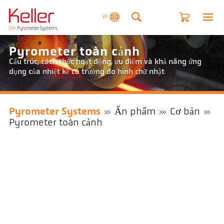
VI
Pyrometer toàn cảnh
Cấu trúc, cách thức hoạt động, ưu điểm và khả năng ứng
dụng của nhiệt kế có trường đo hình chữ nhật
Pyrometer Systems
Ấn phẩm
Cơ bản
Pyrometer toàn cảnh