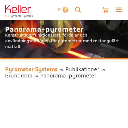
SV
Panorama-pyrometer
Konstruktion, funktionssätt, fördelar och
användningsområden för pyrometrar med rektangulärt
mätfält
Pyrometer Systems
Publikationer
Grunderna
Panorama-pyrometer