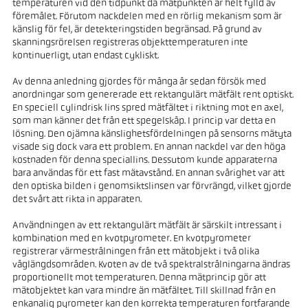
temperaturen vid den tidpunkt då mätpunkten är helt fylld av
föremålet. Förutom nackdelen med en rörlig mekanism som är
känslig för fel, är detekteringstiden begränsad. På grund av
skanningsrörelsen registreras objekttemperaturen inte
kontinuerligt, utan endast cykliskt.
Av denna anledning gjordes för många år sedan försök med
anordningar som genererade ett rektangulärt mätfält rent optiskt.
En speciell cylindrisk lins spred mätfältet i riktning mot en axel,
som man känner det från ett spegelskåp. I princip var detta en
lösning. Den ojämna känslighetsfördelningen på sensorns mätyta
visade sig dock vara ett problem. En annan nackdel var den höga
kostnaden för denna speciallins. Dessutom kunde apparaterna
bara användas för ett fast mätavstånd. En annan svårighet var att
den optiska bilden i genomsiktslinsen var förvrängd, vilket gjorde
det svårt att rikta in apparaten.
Användningen av ett rektangulärt mätfält är särskilt intressant i
kombination med en kvotpyrometer. En kvotpyrometer
registrerar värmestrålningen från ett mätobjekt i två olika
våglängdsområden. Kvoten av de två spektralstrålningarna ändras
proportionellt mot temperaturen. Denna mätprincip gör att
mätobjektet kan vara mindre än mätfältet. Till skillnad från en
enkanalig pyrometer kan den korrekta temperaturen fortfarande