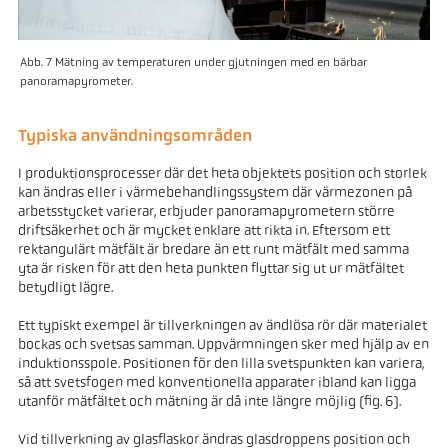
Abb. 7 Mätning av temperaturen under gjutningen med en bärbar
panoramapyrometer.
Typiska användningsområden
I produktionsprocesser där det heta objektets position och storlek
kan ändras eller i värmebehandlingssystem där värmezonen på
arbetsstycket varierar, erbjuder panoramapyrometern större
driftsäkerhet och är mycket enklare att rikta in. Eftersom ett
rektangulärt mätfält är bredare än ett runt mätfält med samma
yta är risken för att den heta punkten flyttar sig ut ur mätfältet
betydligt lägre.
Ett typiskt exempel är tillverkningen av ändlösa rör där materialet
bockas och svetsas samman. Uppvärmningen sker med hjälp av en
induktionsspole. Positionen för den lilla svetspunkten kan variera,
så att svetsfogen med konventionella apparater ibland kan ligga
utanför mätfältet och mätning är då inte längre möjlig (fig. 6).
Vid tillverkning av glasflaskor ändras glasdroppens position och