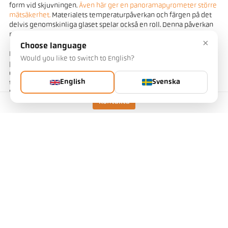
form vid skjuvningen.
Även här ger en panoramapyrometer större
mätsäkerhet
.
Materialets temperaturpåverkan och färgen på det
delvis genomskinliga glaset spelar också en roll. Denna påverkan
reduceras kraftigt med panoramapyrometerns kvotmätmetod.
×
Choose language
I
tråddragningssystem
värmebehandlas sedan tråden. Tråden
Would you like to switch to English?
passerar genom en induktionsspole med hög hastighet. Det är
oundvikligt att tråden svänger mellan styrrullarna. När det gäller
English
Svenska
tunna trådar kan fluktuationen vara flera gånger trådens diameter.
Under dessa förhållanden är punktmätning knappast möjlig.
Kontakta
Den manuella beröringsfria
temperaturmätningen av flytande
metall när den hälls
i formen utförs från ett säkert avstånd. Med en
konventionell apparat med runt mätfält är det svårt att rikta in
pyrometern mot gjutstrålen, särskilt som strålens position kan
ändras beroende på skänkens lutningsvinkel. En enhet med
rektangulärt mätfält är mycket enklare att hantera (bild 7).
Mätning av temperaturen på de minsta objekten, t.ex. en glödtråd
eller ett värmeelement i ett röntgenrör, ställer de högsta optiska
kraven på enheterna. För det mesta kunde sådana applikationer
tidigare bara lösas med så kallade
intensitetsjämförelsepyrometrar
. Med dessa apparater mäts