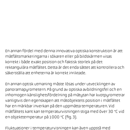
En annan fördel med denna innovativa optiska konstruktion är att
mätfältsmarkeringarna i sökaren eller på bildskärmen visas
korrekt i både exakt position och faktisk storlek på det
rektangulära mätfältet. Detta är det enda sättet att kontrollera och
säkerställa att enheterna är korrekt inriktade.
En annan optisk utmaning måste lösas under utvecklingen av
panoramapyrometern. På grund av optiska avbildningsfel och en
inhomogen känslighetsfördelning på mätytan har kvotpyrometrar
vanligtvis den egenskapen att mätobjektets position i mätfältet
har en märkbar inverkan på den uppmätta temperaturen. Vid
mätfältets kant kan temperaturvisningen stiga med över 30 °C vid
en objekttemperatur på 1000 °C (fig. 3).
Fluktuationer i temperaturvisningen kan även uppstå med