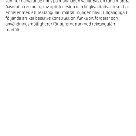
som för närvarande finns på marknaden vanligtvis en rund mätyta.
Baserat på en ny typ av optisk design och högkvalitativa linser har
enheter med ett rektangulärt mätfält nyligen blivit tillgängliga. I
följande artikel beskrivs konstruktion, funktion, fördelar och
användningsmöjligheter för pyrometrar med rektangulärt
mätfält.