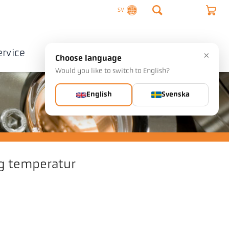
SV
ervice
Företag
Kontakta
×
Choose language
Would you like to switch to English?
English
Svenska
g temperatur