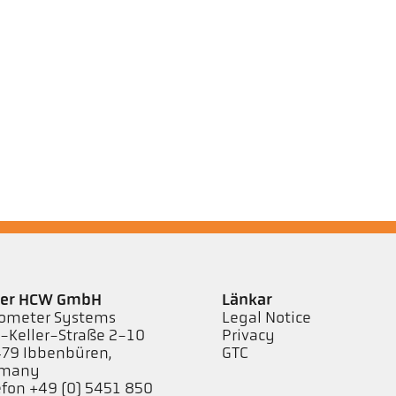
ler HCW GmbH
Länkar
ometer Systems
Legal Notice
l-Keller-Straße 2-10
Privacy
79 Ibbenbüren,
GTC
rmany
efon +49 (0) 5451 850