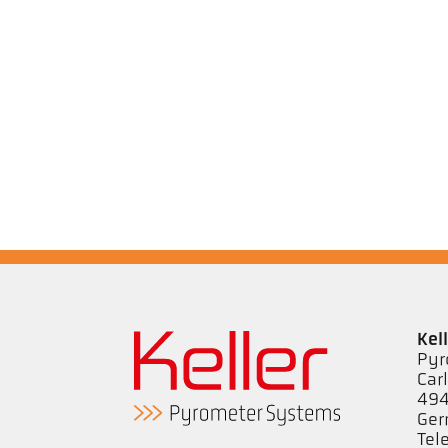
Kel
Pyr
Car
494
Ge
Tel