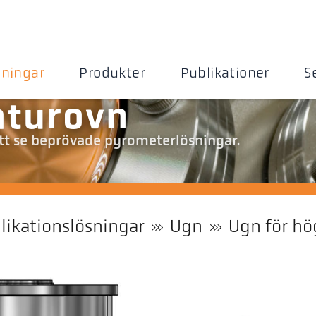
sningar
Produkter
Publikationer
S
turovn
att se beprövade pyrometerlösningar.
likationslösningar
Ugn
Ugn för hö