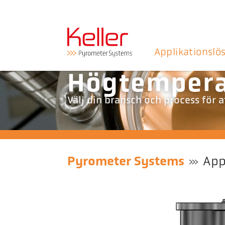
Applikationslö
Högtempera
Välj din bransch och process för 
Pyrometer Systems
App