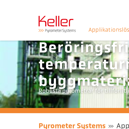
Applikationslö
Beröringsfr
temperatur
byggmateria
Robusta pyrometrar för tillförli
Pyrometer Systems
App