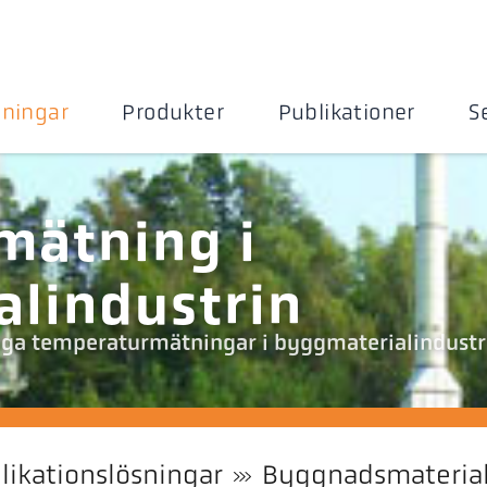
sningar
Produkter
Publikationer
S
i
mätning i
lindustrin
tliga temperaturmätningar i byggmaterialindustr
likationslösningar
Byggnadsmateria