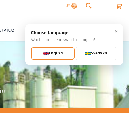
SV
ervice
Företag
Kontakta
×
Choose language
Would you like to switch to English?
English
Svenska
in
l