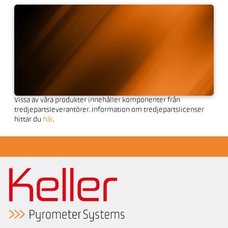
Programvara CellaView
Vissa av våra produkter innehåller komponenter från
tredjepartsleverantörer. Information om tredjepartslicenser
Verktyg för IO-Link-
hittar du
här
.
kommunikation