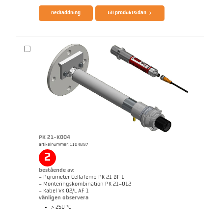
nedladdning
till produktsidan
PK 21-K004
artikelnummer: 1104897
applikationsrapport Furnace
Mått ritning PK 68-K005
2
bestående av:
- Pyrometer CellaTemp PK 21 BF 1
- Monteringskombination PK 21-012
- Kabel VK 02/L AF 1
vänligen observera
> 250 °C
broschyr CellaTemp PK PKF PKL
Questionnaire Radiation Pyrometers