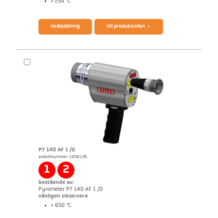
> 250 °C
broschyr CellaPort PT
Questionnaire Radiation Pyrometers
nedladdning
till produktsidan
PT 140 AF 1 /D
artikelnummer: 1056135
applikationsrapport Furnace
1
2
bestående av:
Pyrometer PT 140 AF 1 /D
vänligen observera
> 650 °C
broschyr CellaPort PT
Questionnaire Radiation Pyrometers