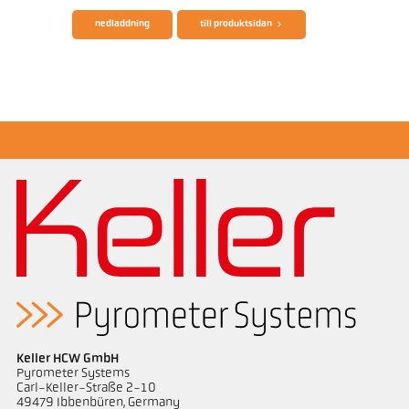
nedladdning
till produktsidan
applikationsrapport Furnace
Mått ritning PK 68-K007
Keller HCW GmbH
Pyrometer Systems
Carl-Keller-Straße 2-10
49479 Ibbenbüren, Germany