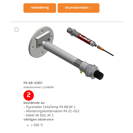
nedladdning
till produktsidan
PK 68-K007
artikelnummer: 1104898
applikationsrapport Furnace
Mått ritning PK 21-K004
2
bestående av:
- Pyrometer CellaTemp PK 68 BF 1
- Monteringskombination PK 21-012
- Kabel VK 02/L AF 1
vänligen observera
> 550 °C
broschyr CellaTemp PK PKF PKL
Questionnaire Radiation Pyrometers