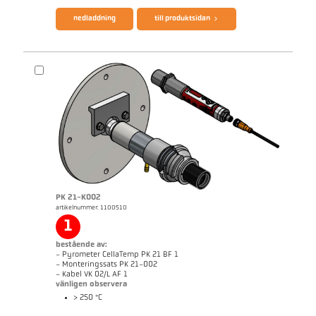
nedladdning
till produktsidan
PK 21-K002
artikelnummer: 1100510
applikationsrapport Furnace
1
bestående av:
- Pyrometer CellaTemp PK 21 BF 1
- Monteringssats PK 21-002
- Kabel VK 02/L AF 1
vänligen observera
> 250 °C
broschyr CellaTemp PK PKF PKL
Questionnaire Radiation Pyrometers