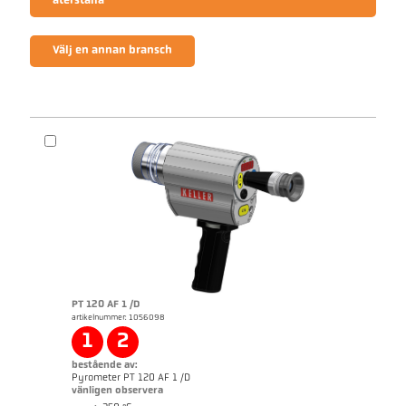
återställa
Välj en annan bransch
PT 120 AF 1 /D
artikelnummer: 1056098
1
2
bestående av:
Pyrometer PT 120 AF 1 /D
vänligen observera