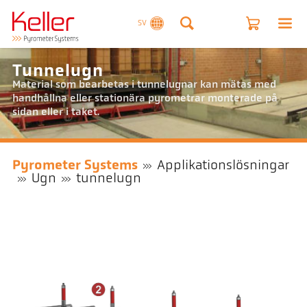
SV
Tunnelugn
Material som bearbetas i tunnelugnar kan mätas med
handhållna eller stationära pyrometrar monterade på
sidan eller i taket.
Pyrometer Systems
Applikationslösningar
Ugn
tunnelugn