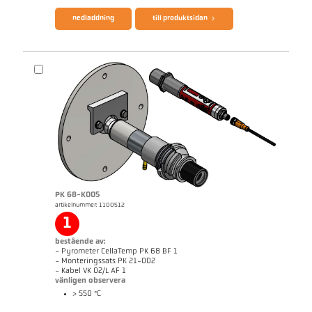
nedladdning
till produktsidan
PK 68-K005
artikelnummer: 1100512
applikationsrapport Furnace
Mått ritning PK 21-K002
1
bestående av:
- Pyrometer CellaTemp PK 68 BF 1
- Monteringssats PK 21-002
- Kabel VK 02/L AF 1
vänligen observera
> 550 °C
broschyr CellaTemp PK PKF PKL
Questionnaire Radiation Pyrometers