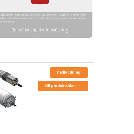
ideo laddas först från YouTube när du klickar på play-knappen. Vid laddningen
s data till YouTube, som behandlas utanför vårt inflytande. Mer information finns i
egritetspolicy.
CellaCast applikationslösning
nedladdning
till produktsidan