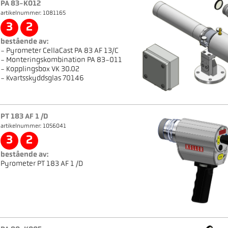
PA 83-K012
artikelnummer: 1081165
3
2
bestående av:
- Pyrometer CellaCast PA 83 AF 13/C
- Monteringskombination PA 83-011
- Kopplingsbox VK 30.02
- Kvartsskyddsglas 70146
PT 183 AF 1 /D
artikelnummer: 1056041
3
2
bestående av:
Pyrometer PT 183 AF 1 /D