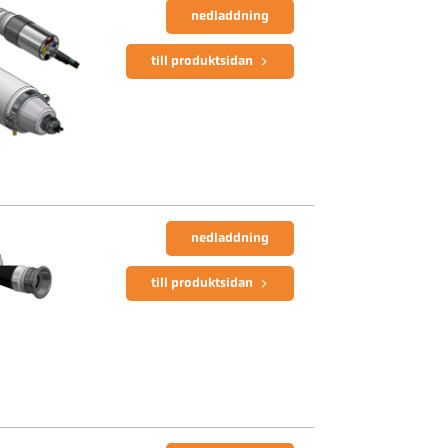
nedladdning
till produktsidan
nedladdning
till produktsidan