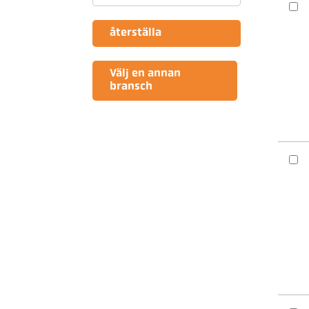
återställa
Välj en annan
bransch