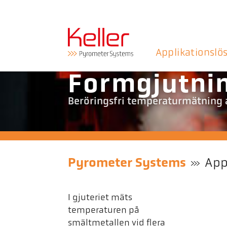
Applikationslö
Formgjutni
Beröringsfri temperaturmätning a
Pyrometer Systems
App
I gjuteriet mäts
temperaturen på
smältmetallen vid flera