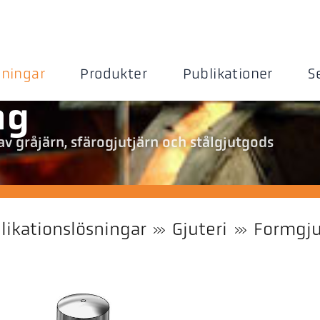
sningar
Produkter
Publikationer
S
ng
v gråjärn, sfärogjutjärn och stålgjutgods
likationslösningar
Gjuteri
Formgju