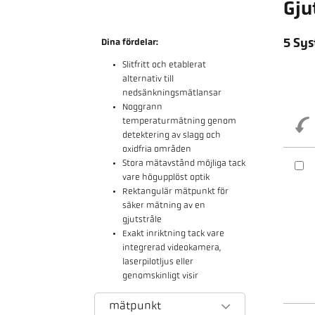
Gju
5 Sys
Dina fördelar:
Slitfritt och etablerat
alternativ till
nedsänkningsmätlansar
Noggrann
temperaturmätning genom
detektering av slagg och
oxidfria områden
Stora mätavstånd möjliga tack
vare högupplöst optik
Rektangulär mätpunkt för
säker mätning av en
gjutstråle
Exakt inriktning tack vare
integrerad videokamera,
laserpilotljus eller
genomskinligt visir
mätpunkt