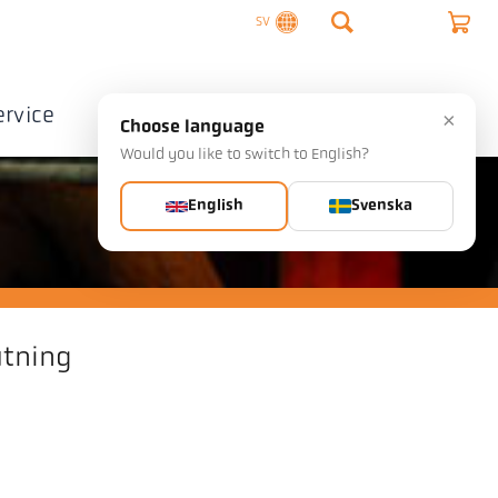
SV
ervice
Företag
Kontakta
×
Choose language
Would you like to switch to English?
English
Svenska
tning