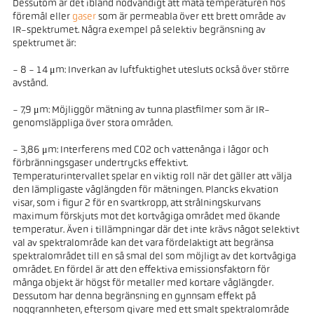
Dessutom är det ibland nödvändigt att mäta temperaturen hos
föremål eller
gaser
som är permeabla över ett brett område av
IR-spektrumet. Några exempel på selektiv begränsning av
spektrumet är:
- 8 - 14 μm: Inverkan av luftfuktighet utesluts också över större
avstånd.
- 7,9 μm: Möjliggör mätning av tunna plastfilmer som är IR-
genomsläppliga över stora områden.
- 3,86 μm: Interferens med CO2 och vattenånga i lågor och
förbränningsgaser undertrycks effektivt.
Temperaturintervallet spelar en viktig roll när det gäller att välja
den lämpligaste våglängden för mätningen. Plancks ekvation
visar, som i figur 2 för en svartkropp, att strålningskurvans
maximum förskjuts mot det kortvågiga området med ökande
temperatur. Även i tillämpningar där det inte krävs något selektivt
val av spektralområde kan det vara fördelaktigt att begränsa
spektralområdet till en så smal del som möjligt av det kortvågiga
området. En fördel är att den effektiva emissionsfaktorn för
många objekt är högst för metaller med kortare våglängder.
Dessutom har denna begränsning en gynnsam effekt på
noggrannheten, eftersom givare med ett smalt spektralområde