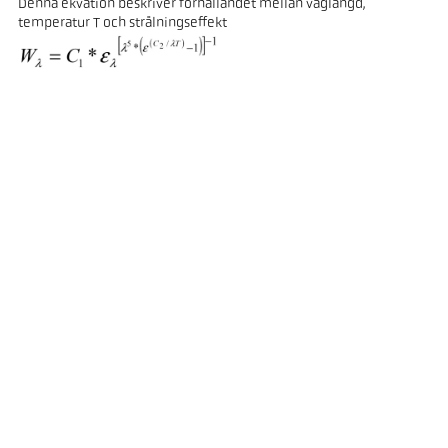
Denna ekvation beskriver förhållandet mellan våglängd,
temperatur T och strålningseffekt