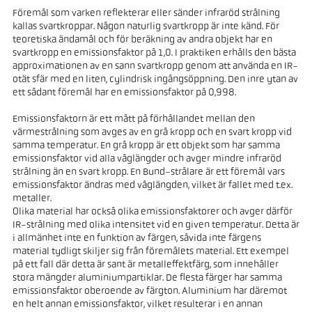
Föremål som varken reflekterar eller sänder infraröd strålning
kallas svartkroppar. Någon naturlig svartkropp är inte känd. För
teoretiska ändamål och för beräkning av andra objekt har en
svartkropp en emissionsfaktor på 1,0. I praktiken erhålls den bästa
approximationen av en sann svartkropp genom att använda en IR-
otät sfär med en liten, cylindrisk ingångsöppning. Den inre ytan av
ett sådant föremål har en emissionsfaktor på 0,998.
Emissionsfaktorn är ett mått på förhållandet mellan den
värmestrålning som avges av en grå kropp och en svart kropp vid
samma temperatur. En grå kropp är ett objekt som har samma
emissionsfaktor vid alla våglängder och avger mindre infraröd
strålning än en svart kropp. En Bund-strålare är ett föremål vars
emissionsfaktor ändras med våglängden, vilket är fallet med t.ex.
metaller.
Olika material har också olika emissionsfaktorer och avger därför
IR-strålning med olika intensitet vid en given temperatur. Detta är
i allmänhet inte en funktion av färgen, såvida inte färgens
material tydligt skiljer sig från föremålets material. Ett exempel
på ett fall där detta är sant är metalleffektfärg, som innehåller
stora mängder aluminiumpartiklar. De flesta färger har samma
emissionsfaktor oberoende av färgton. Aluminium har däremot
en helt annan emissionsfaktor, vilket resulterar i en annan