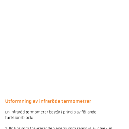
Utformning av infraröda termometrar
En infraröd termometer består i princip av följande
funktionsblock:
1. En lins som fokuserar den energi som sänds ut av objektet.