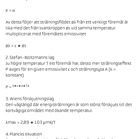
e = α
Av detta följer att strålningsflödet øλ från ett verkligt föremål är
lika med det från svartkroppen øs vid samma temperatur
multiplicerat med föremålets emissivitet
øλ = ε * øs
2. Stefan-Boltzmanns lag
Ju högre temperatur T ett föremål har, desto mer strålningseffekt
P avges för en given emissivitet ε och strålningsyta A (k =
konstant)
k*ε*A*T4
P =
3. Wiens förskjutningslag
Den våglängd där energistrålningen är som störst förskjuts till det
kortvågiga området med ökande temperatur.
λmax = 2,89 * 103 μmK/T
4. Plancks ekvation