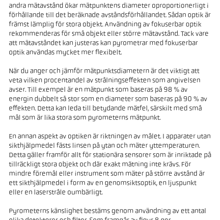
andra mätavstånd ökar mätpunktens diameter oproportionerligt i
förhållande till det beräknade avståndsförhållandet. Sådan optik är
främst lämplig för stora objekt. Användning av fokuserbar optik
rekommenderas för små objekt eller större mätavstånd. Tack vare
att mätavståndet kan justeras kan pyrometrar med fokuserbar
optik användas mycket mer flexibelt.
När du anger och jämför mätpunktsdiametern är det viktigt att
veta vilken procentandel av strålningseffekten som angivelsen
avser. Till exempel är en mätpunkt som baseras på 98 % av
energin dubbelt så stor som en diameter som baseras på 90 % av
effekten. Detta kan leda till betydande mätfel, särskilt med små
mål som är lika stora som pyrometerns mätpunkt.
En annan aspekt av optiken är riktningen av målet. I apparater utan
sikthjälpmedel fästs linsen på ytan och mäter yttemperaturen.
Detta gäller framför allt för stationära sensorer som är inriktade på
tillräckligt stora objekt och där exakt mätning inte krävs. För
mindre föremål eller instrument som mäter på större avstånd är
ett sikthjälpmedel i form av en genomsiktsoptik, en ljuspunkt
eller en laserstråle oumbärligt.
Pyrometerns känslighet bestäms genom användning av ett antal