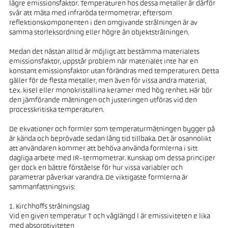
lägre emissionsfaktor. Temperaturen hos dessa metaller är därför
svår att mäta med infraröda termometrar, eftersom
reflektionskomponenten i den omgivande strålningen är av
samma storleksordning eller högre än objektstrålningen.
Medan det nästan alltid är möjligt att bestämma materialets
emissionsfaktor, uppstår problem när materialet inte har en
konstant emissionsfaktor utan förändras med temperaturen. Detta
gäller för de flesta metaller, men även för vissa andra material,
t.ex. kisel eller monokristallina keramer med hög renhet. Här bör
den jämförande mätningen och justeringen utföras vid den
processkritiska temperaturen.
De ekvationer och formler som temperaturmätningen bygger på
är kända och beprövade sedan lång tid tillbaka. Det är osannolikt
att användaren kommer att behöva använda formlerna i sitt
dagliga arbete med IR-termometrar. Kunskap om dessa principer
ger dock en bättre förståelse för hur vissa variabler och
parametrar påverkar varandra. De viktigaste formlerna är
sammanfattningsvis:
1. Kirchhoffs strålningslag
Vid en given temperatur T och våglängd l är emissiviteten e lika
med absorptiviteten