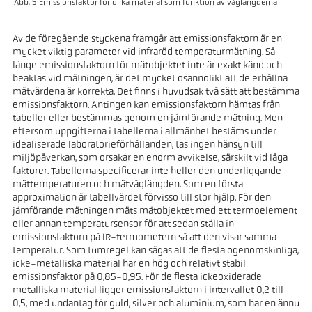
Abb. 5 Emissionsfaktor för olika material som funktion av våglängderna
Av de föregående styckena framgår att emissionsfaktorn är en
mycket viktig parameter vid infraröd temperaturmätning. Så
länge emissionsfaktorn för mätobjektet inte är exakt känd och
beaktas vid mätningen, är det mycket osannolikt att de erhållna
mätvärdena är korrekta. Det finns i huvudsak två sätt att bestämma
emissionsfaktorn. Antingen kan emissionsfaktorn hämtas från
tabeller eller bestämmas genom en jämförande mätning. Men
eftersom uppgifterna i tabellerna i allmänhet bestäms under
idealiserade laboratorieförhållanden, tas ingen hänsyn till
miljöpåverkan, som orsakar en enorm avvikelse, särskilt vid låga
faktorer. Tabellerna specificerar inte heller den underliggande
mättemperaturen och mätvåglängden. Som en första
approximation är tabellvärdet förvisso till stor hjälp. För den
jämförande mätningen mäts mätobjektet med ett termoelement
eller annan temperatursensor för att sedan ställa in
emissionsfaktorn på IR-termometern så att den visar samma
temperatur. Som tumregel kan sägas att de flesta ogenomskinliga,
icke-metalliska material har en hög och relativt stabil
emissionsfaktor på 0,85-0,95. För de flesta ickeoxiderade
metalliska material ligger emissionsfaktorn i intervallet 0,2 till
0,5, med undantag för guld, silver och aluminium, som har en ännu