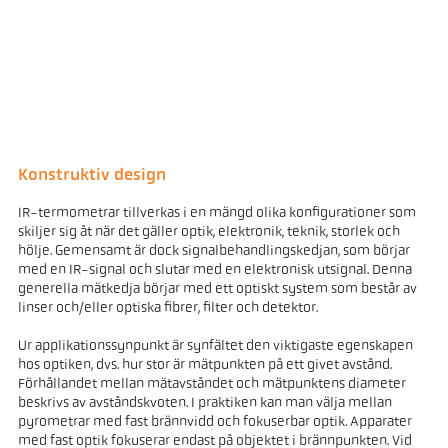
Konstruktiv design
IR-termometrar tillverkas i en mängd olika konfigurationer som
skiljer sig åt när det gäller optik, elektronik, teknik, storlek och
hölje. Gemensamt är dock signalbehandlingskedjan, som börjar
med en IR-signal och slutar med en elektronisk utsignal. Denna
generella mätkedja börjar med ett optiskt system som består av
linser och/eller optiska fibrer, filter och detektor.
Ur applikationssynpunkt är synfältet den viktigaste egenskapen
hos optiken, dvs. hur stor är mätpunkten på ett givet avstånd.
Förhållandet mellan mätavståndet och mätpunktens diameter
beskrivs av avståndskvoten. I praktiken kan man välja mellan
pyrometrar med fast brännvidd och fokuserbar optik. Apparater
med fast optik fokuserar endast på objektet i brännpunkten. Vid