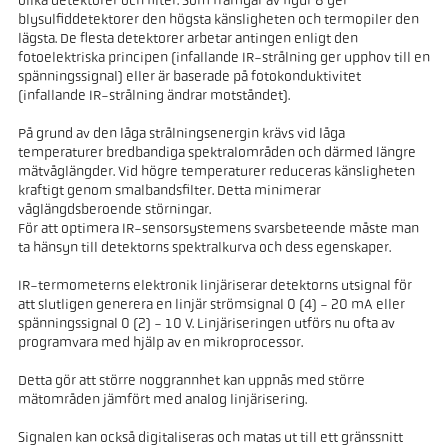
olika detektorer och filter. Som framgår av figur 8 ger
blysulfiddetektorer den högsta känsligheten och termopiler den
lägsta. De flesta detektorer arbetar antingen enligt den
fotoelektriska principen (infallande IR-strålning ger upphov till en
spänningssignal) eller är baserade på fotokonduktivitet
(infallande IR-strålning ändrar motståndet).
På grund av den låga strålningsenergin krävs vid låga
temperaturer bredbandiga spektralområden och därmed längre
mätvåglängder. Vid högre temperaturer reduceras känsligheten
kraftigt genom smalbandsfilter. Detta minimerar
våglängdsberoende störningar.
För att optimera IR-sensorsystemens svarsbeteende måste man
ta hänsyn till detektorns spektralkurva och dess egenskaper.
IR-termometerns elektronik linjäriserar detektorns utsignal för
att slutligen generera en linjär strömsignal 0 (4) - 20 mA eller
spänningssignal 0 (2) - 10 V. Linjäriseringen utförs nu ofta av
programvara med hjälp av en mikroprocessor.
Detta gör att större noggrannhet kan uppnås med större
mätområden jämfört med analog linjärisering.
Signalen kan också digitaliseras och matas ut till ett gränssnitt