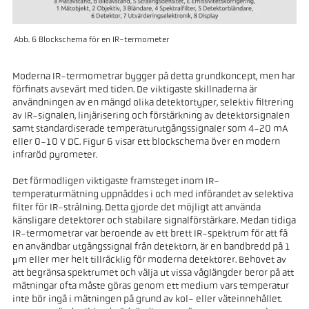
Abb. 6 Blockschema för en IR-termometer
Moderna IR-termometrar bygger på detta grundkoncept, men har
förfinats avsevärt med tiden. De viktigaste skillnaderna är
användningen av en mängd olika detektortyper, selektiv filtrering
av IR-signalen, linjärisering och förstärkning av detektorsignalen
samt standardiserade temperaturutgångssignaler som 4-20 mA
eller 0-10 V DC. Figur 6 visar ett blockschema över en modern
infraröd pyrometer.
Det förmodligen viktigaste framsteget inom IR-
temperaturmätning uppnåddes i och med införandet av selektiva
filter för IR-strålning. Detta gjorde det möjligt att använda
känsligare detektorer och stabilare signalförstärkare. Medan tidiga
IR-termometrar var beroende av ett brett IR-spektrum för att få
en användbar utgångssignal från detektorn, är en bandbredd på 1
μm eller mer helt tillräcklig för moderna detektorer. Behovet av
att begränsa spektrumet och välja ut vissa våglängder beror på att
mätningar ofta måste göras genom ett medium vars temperatur
inte bör ingå i mätningen på grund av kol- eller väteinnehållet.