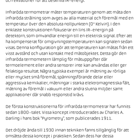
och ekvationer för att beskriva IR-energi.
Infraröda termometrar mäter temperaturen genom att mäta den
infraröda strålning som avges av alla material och föremål med en
temperatur över den absoluta nollpunkten (0° Kelvin). I den
enklaste konstruktionen fokuserar en lins IR-energin på
detektorn, som omvandlar energin till en elektrisk signal. Efter att
ha kompenserat för omgivningstemperaturen kan signalen sedan
visas. Denna konfiguration gör att temperaturen kan mätas från ett
visst avstånd och utan kontakt med mätobjektet. Detta gör den
infraröda termometern lämplig för mätuppgifter där
termoelement eller andra sensorer inte kan användas eller ger
felaktiga resultat. Några typiska exempel är mätning av rörliga
eller mycket små föremål, spänningsförande delar eller
aggressiva kemikalier, mätningar i starka elektromagnetiska fält,
mätning av föremål i vakuum eller andra slutna miljöer samt
applikationer där snabb responstid krävs.
De första konstruktionerna för infraröda termometrar har funnits
sedan 1800-talet. Vissa koncept introducerades av Charles A.
Darling i hans bok "Pyrometry", som publicerades 1911.
Det dröjde ända till 1930 innan tekniken fanns tillgänglig för att
omsätta dessa koncept i praktiken. Sedan dess har dessa