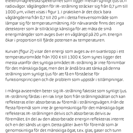
elektromagnetiska spektrumet som ligger mellan synligt ljus och
radiovågor. Våglängden för IR-strålning sträcker sig från 0,7 µm till
1000 µm, vilket visas i figur 1. I praktiken är det dock bara
våglängderna från 0,7 till 20 µm i detta frekvensområde som
lämpar sig för temperaturmätning. För närvarande finns det inga
detektorer som är tillräckligt känsliga för att mäta de små
energimängder som avges över en våglängd på 20 µm. Energin
ökar i proportion till fjärde potensen av temperaturen.
Kurvan (figur 2) visar den energi som avges av en svartkropp i ett
temperaturområde från 700 K till 1300 K. Som synes ligger det
mesta utanför det synliga området IR-strålning är inte förnimbar
för det mänskliga ögat, men det är ändå bra att tänka på denna
strålning som synligt ljus för att få en förståelse för
funktionsprincipen och de problem som uppstår i tillämpningar.
I många avseenden beter sig IR-strålning faktiskt som synligt ljus.
IR-strålning färdas i en rak linje bort från strålningskällan och kan
reflekteras eller absorberas av föremål i strålningsvägen. Från de
flesta föremål som inte är genomskinliga för det mänskliga ögat
reflekteras IR-strålningen delvis och absorberas delvis av
föremålet. En del av den absorberade energin reflekteras internt
och en del sänds ut igen. Detta gäller även för föremål som är
genomskinliga för det mänskliga ögat, t.ex. glas, gaser och tunn