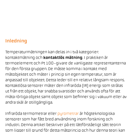
Inledning
Temperaturmätningen kan delas in i två kategorier:
kontaktmätning och
kontaktlös mätning
. I praktiken är
termoelement och Pt 100-givare de vanligaste representanterna
för den första gruppen. De måste komma i kontakt med
mätobjektet och mäter i princip sin egen temperatur, som är
anpassad till objektet. Detta leder till en relativt långsam respons.
Kontaktlösa sensorer mäter den infraröda (IR) energi som strålas
ut från ett objekt, har snabba svarstider och används ofta för att
mäta rörliga objekt samt objekt som befinner sig i vakuum eller av
andra skäl är otillgängliga.
Infraröda termometrar eller
pyrometrar
är högteknologiska
sensorer som har fått bred användning inom forskning och
industri. Denna artikel beskriver på ett lättförståeligt sätt teorin
som ligger till grund för detta mätprincip och hur denna teori kan