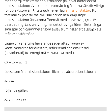
mer energi reflekterar den. Ytfinishen påverkar därför också
emissionsfaktorn. Vid temperaturmätning är detta särskilt viktigt
för objekt som är IR-täta och har en låg
emissionsfaktor
. Ett
föremål av polerat rostfritt stål har en betydligt lägre
emissionsfaktor än samma föremål med en skrovlig yta. Efter
bearbetning, t.ex. svarvning, har det skrovliga föremålet många
små spår och ojämnheter som avsevärt minskar arbetsstyckets
reflektionsförmåga.
Lagen om energins bevarande säger att summan av
koefficienterna för överförd, reflekterad och emitterad
(absorberad) IR-energi måste vara lika med 1.
σλ + αλ + τλ = 1
Dessutom är emissionsfaktorn lika med absorptionsfaktorn:
ελ = αλ
följande gäller:
ελ = 1 - σλ+ τλ