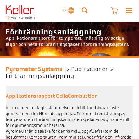
SV
Förbränningsanläggning
Applikationsrapport för temperaturmätning av sotiga
lågor och heta förbränningsgaser i förbränningssystem.
Pyrometer Systems
Publikationer
Förbränningsanläggning
Applikationsrapport CellaCombustion
Inom ramen för lagbestämmelser och tillståndskrav måste
gränsvärdena för NOx-utsläpp följas. En korrekt registrering av
temperaturen i förbränningskammaren spelar en avgörande roll
för optimeringsmöjligheterna.
Pyrometrar är idealiska för denna mätuppgift, eftersom de
bestämmer temperaturen inom millisekunder från den infraröda