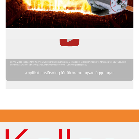
Denna video laddas först från YouTube när du klickar på play-knappen. Vid laddningen överförs data till YouTube, som
behandlas utanför vårt inflytande. Mer information finns i vår integritetspolicy.
Applikationslösning för förbränningsanläggningar