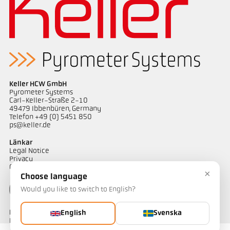
Keller HCW GmbH
Pyrometer Systems
Carl-Keller-Straße 2-10
49479 Ibbenbüren, Germany
Telefon +49 (0) 5451 850
ps@keller.de
Länkar
Legal Notice
Privacy
GTC
×
Choose language
Would you like to switch to English?
Kontakt
English
Svenska
Har du frågor om våra temperaturmätningslösningar? Vårt team
hjälper dig gärna.