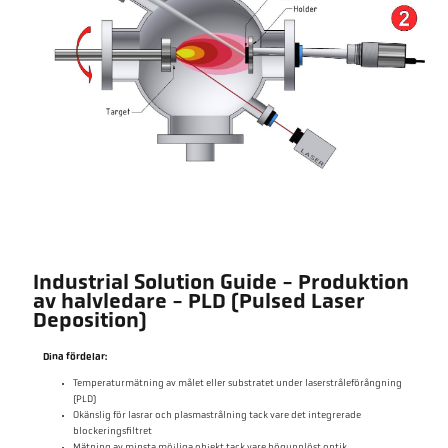
Industrial Solution Guide - Produktion
av halvledare - PLD (Pulsed Laser
Deposition)
Dina fördelar:
Temperaturmätning av målet eller substratet under laserstråleförångning
(PLD)
Okänslig för lasrar och plasmastrålning tack vare det integrerade
blockeringsfiltret
Mätning av minsta möjliga objekt tack vare högupplöst optik