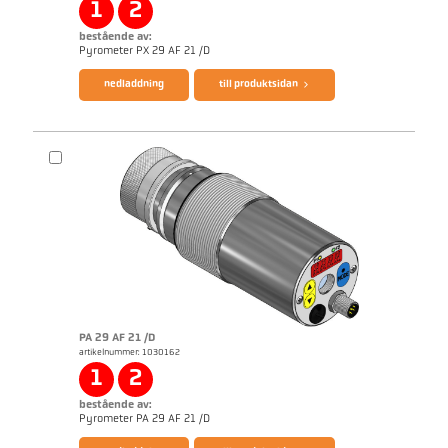
1
2
bestående av:
broschyr CellaTemp PX
Questionnaire PLD Processes
Pyrometer PX 29 AF 21 /D
nedladdning
till produktsidan
PA 29 AF 21 /D
artikelnummer: 1030162
applikationsrapport Semiconductor industry
1
2
bestående av:
broschyr CellaTemp PA
Questionnaire PLD Processes
Pyrometer PA 29 AF 21 /D