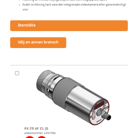
Exakt inriktning tack vare det integrerade videokamera eller genomskinligt
visir
återställa
Välj en annan bransch
PX 29 AF 21 /D
artikelnummer: 1097786