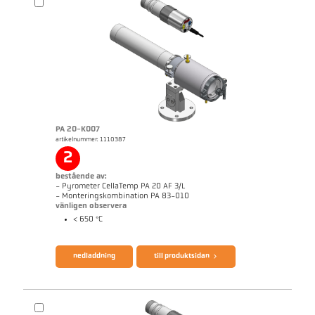
PA 20-K007
artikelnummer: 1110387
Mått ritning PA 29-K004
2
bestående av:
- Pyrometer CellaTemp PA 20 AF 3/L
- Monteringskombination PA 83-010
vänligen observera
< 650 °C
broschyr CellaTemp PA
Questionnaire Radiation Pyrometers
nedladdning
till produktsidan