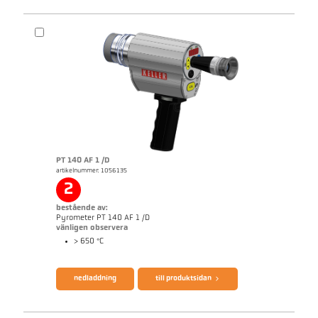
PT 140 AF 1 /D
artikelnummer: 1056135
Mått ritning PA 10-K003
2
bestående av:
Pyrometer PT 140 AF 1 /D
vänligen observera
> 650 °C
nedladdning
till produktsidan