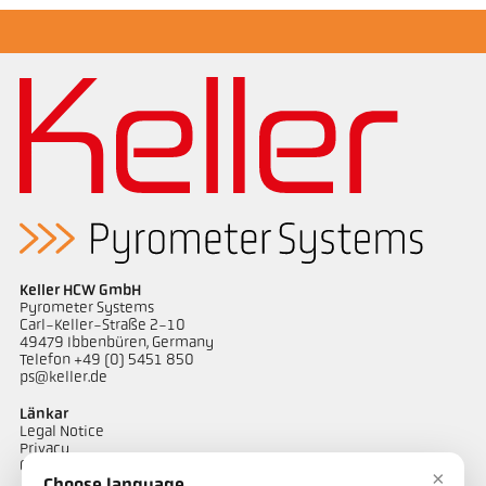
Mått ritning PA 40-K011
Keller HCW GmbH
Pyrometer Systems
Carl-Keller-Straße 2-10
49479 Ibbenbüren, Germany
Telefon +49 (0) 5451 850
ps@keller.de
Länkar
Legal Notice
Privacy
GTC
×