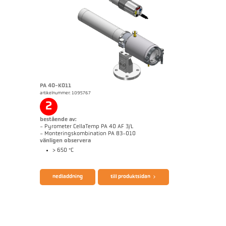
PA 40-K011
artikelnummer: 1095767
Mått ritning PA 20-K007
2
bestående av:
- Pyrometer CellaTemp PA 40 AF 3/L
- Monteringskombination PA 83-010
vänligen observera
> 650 °C
broschyr CellaTemp PA
Questionnaire Radiation Pyrometers
nedladdning
till produktsidan