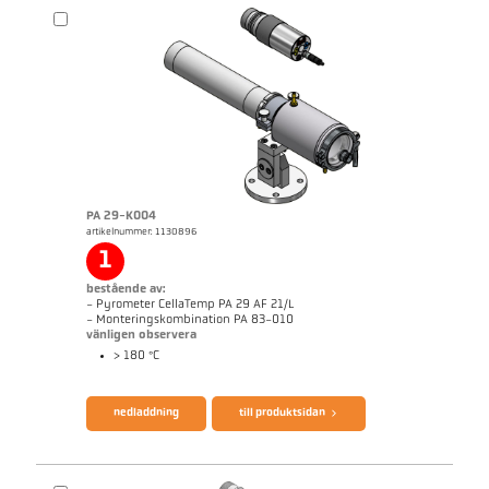
broschyr CellaPort PT
Questionnaire Radiation Pyrometers
PA 29-K004
artikelnummer: 1130896
1
bestående av:
- Pyrometer CellaTemp PA 29 AF 21/L
- Monteringskombination PA 83-010
vänligen observera
> 180 °C
broschyr CellaTemp PA
Questionnaire Radiation Pyrometers
nedladdning
till produktsidan