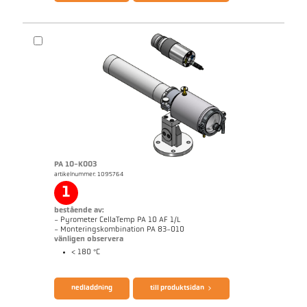
broschyr CellaPort PT
Questionnaire Radiation Pyrometers
PA 10-K003
artikelnummer: 1095764
1
bestående av:
- Pyrometer CellaTemp PA 10 AF 1/L
- Monteringskombination PA 83-010
vänligen observera
< 180 °C
broschyr CellaTemp PA
Questionnaire Radiation Pyrometers
nedladdning
till produktsidan