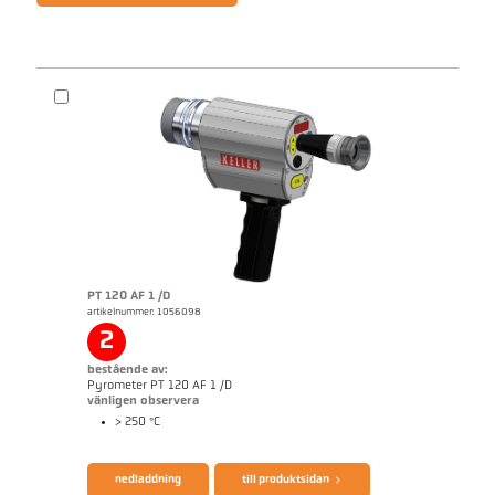
PT 120 AF 1 /D
artikelnummer: 1056098
2
bestående av:
Pyrometer PT 120 AF 1 /D
vänligen observera
> 250 °C
nedladdning
till produktsidan