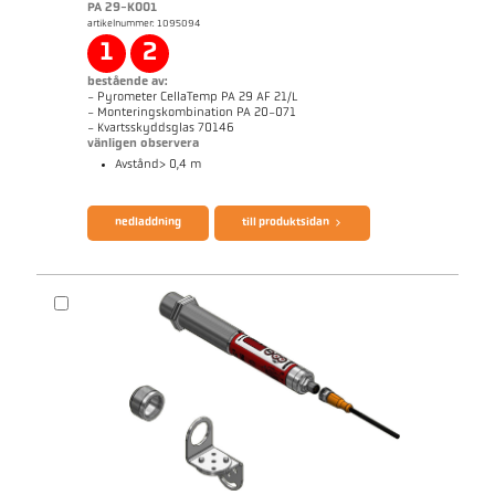
PA 29-K001
artikelnummer: 1095094
1
2
bestående av:
- Pyrometer CellaTemp PA 29 AF 21/L
- Monteringskombination PA 20-071
- Kvartsskyddsglas 70146
vänligen observera
Avstånd> 0,4 ​​m
broschyr CellaTemp PA
Questionnaire Radiation Pyrometers
nedladdning
till produktsidan