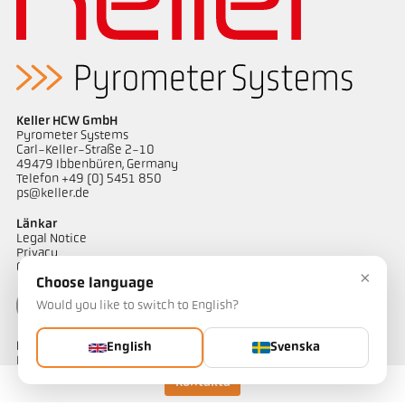
applikationsrapport Aluminium
Mått ritning PKL 29-K001
Keller HCW GmbH
Pyrometer Systems
Carl-Keller-Straße 2-10
49479 Ibbenbüren, Germany
Telefon +49 (0) 5451 850
ps@keller.de
Länkar
Legal Notice
Privacy
GTC
×
Choose language
Would you like to switch to English?
Kontakt
English
Svenska
Har du frågor om våra temperaturmätningslösningar? Vårt team
hjälper dig gärna.
Kontakta