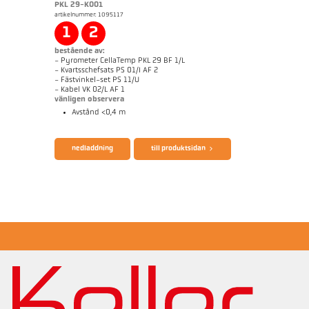
PKL 29-K001
artikelnummer: 1095117
applikationsrapport Aluminium
Mått ritning PA 29-K001
1
2
bestående av:
- Pyrometer CellaTemp PKL 29 BF 1/L
- Kvartsschefsats PS 01/I AF 2
- Fästvinkel-set PS 11/U
- Kabel VK 02/L AF 1
vänligen observera
Avstånd <0,4 m
broschyr CellaTemp PK PKF PKL
Questionnaire Radiation Pyrometers
nedladdning
till produktsidan