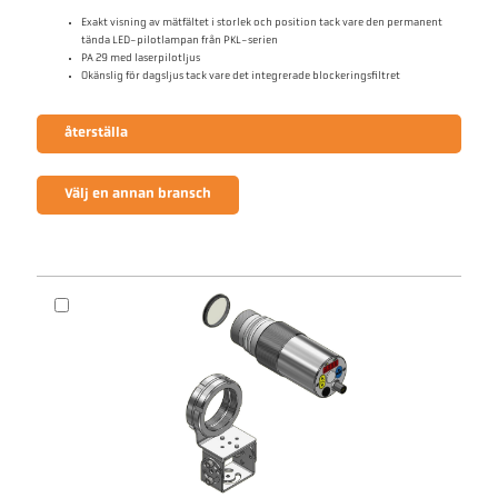
Exakt visning av mätfältet i storlek och position tack vare den permanent
tända LED-pilotlampan från PKL-serien
PA 29 med laserpilotljus
Okänslig för dagsljus tack vare det integrerade blockeringsfiltret
återställa
Välj en annan bransch