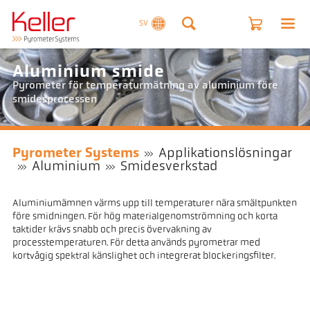
SV
Aluminium smide
Pyrometer för temperaturmätning av aluminium före
smidesprocessen
Pyrometer Systems
Applikationslösningar
Aluminium
Smidesverkstad
Aluminiumämnen värms upp till temperaturer nära smältpunkten
före smidningen. För hög materialgenomströmning och korta
taktider krävs snabb och precis övervakning av
processtemperaturen. För detta används pyrometrar med
kortvågig spektral känslighet och integrerat blockeringsfilter.