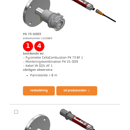
applikationsrapport CellaCombustion
teknisk rapport Optical temperature
measurement in combustion plants
broschyr CellaTemp PK PKF PKL
Questionnaire CellaCombustion
PK 73-K003
artikelnummer: 1103489
1
4
bestående av:
- Pyrometer CellaCombustion PK 73 BF 1
- Monteringskombination PK 15-009
- Kabel VK 02/L AF 1
vänligen observera
Pannstorlek > 8 m
nedladdning
till produktsidan
Mått ritning PK 72-K003
applikationsrapport CellaCombustion
teknisk rapport Optical temperature
measurement in combustion plants