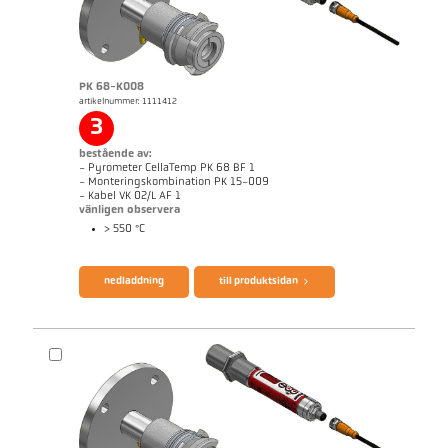
broschyr CellaTemp PK PKF PKL
Questionnaire CellaCombustion
PK 68-K008
artikelnummer: 1111412
3
bestående av:
- Pyrometer CellaTemp PK 68 BF 1
- Monteringskombination PK 15-009
- Kabel VK 02/L AF 1
vänligen observera
> 550 °C
nedladdning
till produktsidan
Mått ritning PK 73-K003
applikationsrapport CellaCombustion
teknisk rapport Optical temperature
measurement in combustion plants