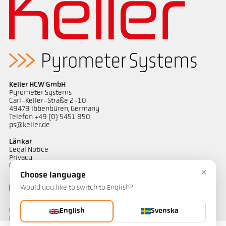
Keller HCW GmbH
Pyrometer Systems
Carl-Keller-Straße 2-10
49479 Ibbenbüren, Germany
Telefon +49 (0) 5451 850
Mått ritning PK 72-K003
ps@keller.de
Länkar
Legal Notice
Privacy
GTC
×
Choose language
Would you like to switch to English?
Kontakt
English
Svenska
Har du frågor om våra temperaturmätningslösningar? Vårt team