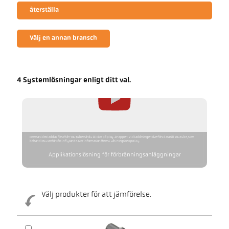
återställa
Välj en annan bransch
4 Systemlösningar enligt ditt val.
Denna video laddas först från YouTube när du klickar på play-knappen. Vid laddningen överförs data till YouTube, som
behandlas utanför vårt inflytande. Mer information finns i vår integritetspolicy.
Applikationslösning för förbränningsanläggningar
Välj produkter för att jämförelse.