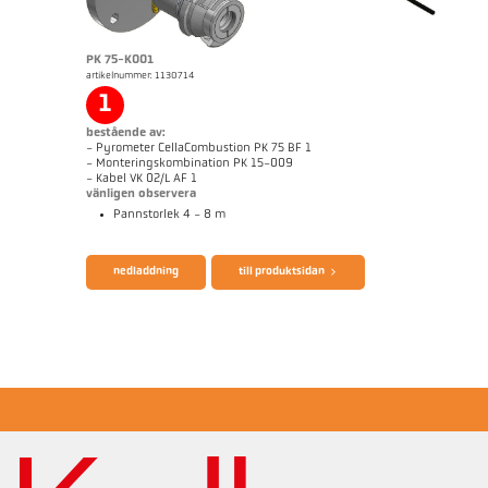
broschyr CellaTemp PK PKF PKL
Questionnaire CellaCombustion
PK 75-K001
artikelnummer: 1130714
1
bestående av:
- Pyrometer CellaCombustion PK 75 BF 1
- Monteringskombination PK 15-009
- Kabel VK 02/L AF 1
vänligen observera
Pannstorlek 4 - 8 m
nedladdning
till produktsidan
Mått ritning PK 68-K008
applikationsrapport CellaCombustion
teknisk rapport Optical temperature
measurement in combustion plants