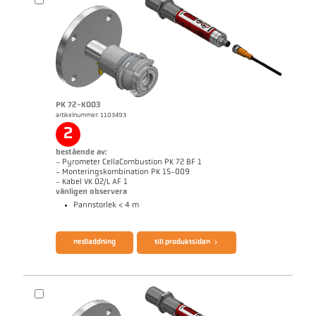
broschyr CellaTemp PK PKF PKL
Questionnaire CellaCombustion
PK 72-K003
artikelnummer: 1103493
2
bestående av:
- Pyrometer CellaCombustion PK 72 BF 1
- Monteringskombination PK 15-009
- Kabel VK 02/L AF 1
vänligen observera
Pannstorlek < 4 m
nedladdning
till produktsidan