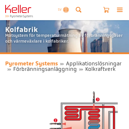
SV
Kolfabrik
Mätsystem för temperaturmätning av förbränningsgaser
och värmeväxlare i kolfabriker.
Pyrometer Systems
Applikationslösningar
Förbränningsanläggning
Kolkraftverk