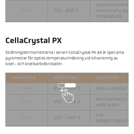
Aluminium and bar
PX 69
300 - 800 °C
metal at very low
temperatures
CellaCrystal PX
Strålningstermometrarna i serien CellaCrystal PX 44 är speciella
pyrometrar för optisk temperaturmätning vid tillverkning av
kisel- och kiselkarbidkristaller.
modell serie
Mätområde
applikation
PX 44
850 - 3000 °C
Kisel, kiselkarbid
Kisel, kiselkarbid,
PX 45
900 - 3200 °C
grafit, grafen
CVD-
PX 64
500 - 1400 °C
beläggningsprocess