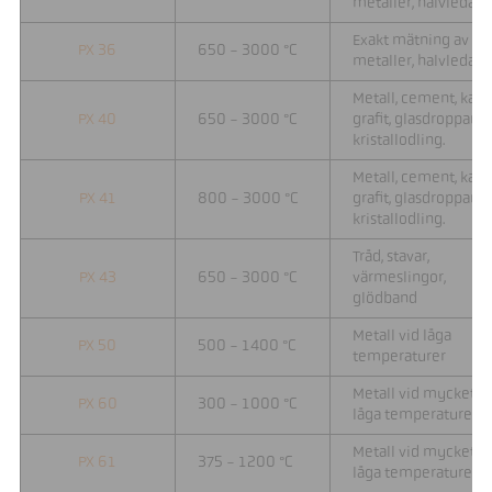
metaller, halvledare
Exakt mätning av
PX 36
650 - 3000 °C
metaller, halvledare
Metall, cement, kalk,
PX 40
650 - 3000 °C
grafit, glasdroppar,
kristallodling.
Metall, cement, kalk,
PX 41
800 - 3000 °C
grafit, glasdroppar,
kristallodling.
Tråd, stavar,
PX 43
650 - 3000 °C
värmeslingor,
glödband
Metall vid låga
PX 50
500 - 1400 °C
temperaturer
Metall vid mycket
PX 60
300 - 1000 °C
låga temperaturer
Metall vid mycket
PX 61
375 - 1200 °C
låga temperaturer