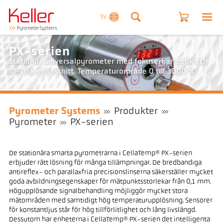
SV
PX-serien
Stationär universalpyrometer med fokuserbar optik och
IO-Link-gränssnitt. Temperaturområde 0 till 3000 °C
Pyrometer Systems
Produkter
Pyrometer
PX-serien
De stationära smarta pyrometrarna i CellaTemp® PX-serien
erbjuder rätt lösning för många tillämpningar. De bredbandiga
antireflex- och parallaxfria precisionslinserna säkerställer mycket
goda avbildningsegenskaper för mätpunktsstorlekar från 0,1 mm.
Högupplösande signalbehandling möjliggör mycket stora
mätområden med samtidigt hög temperaturupplösning. Sensorer
för konstantljus står för hög tillförlitlighet och lång livslängd.
Dessutom har enheterna i CellaTemp® PX-serien det intelligenta