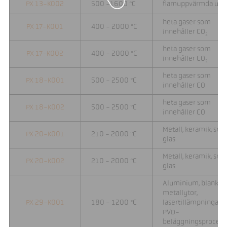
PX 13-K002
500 -1600 °C
flamuppvärmda ugn
heta gaser som
PX 17-K001
400 - 2000 °C
innehåller CO₂
heta gaser som
PX 17-K002
400 - 2000 °C
innehåller CO₂
heta gaser som
PX 18-K001
500 - 2500 °C
innehåller CO
heta gaser som
PX 18-K002
500 - 2500 °C
innehåller CO
Metall, keramik, smä
PX 20-K001
210 - 2000 °C
glas
Metall, keramik, smä
PX 20-K002
210 - 2000 °C
glas
Aluminium, blanka
metallytor,
PX 29-K001
180 - 1200 °C
lasertillämpningar,
PVD-
beläggningsprocess