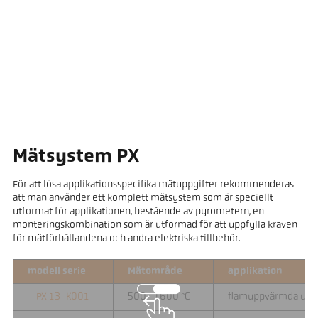
Mätsystem PX
För att lösa applikationsspecifika mätuppgifter rekommenderas
att man använder ett komplett mätsystem som är speciellt
utformat för applikationen, bestående av pyrometern, en
monteringskombination som är utformad för att uppfylla kraven
för mätförhållandena och andra elektriska tillbehör.
modell serie
Mätområde
applikation
PX 13-K001
500 -1600 °C
flamuppvärmda ugn