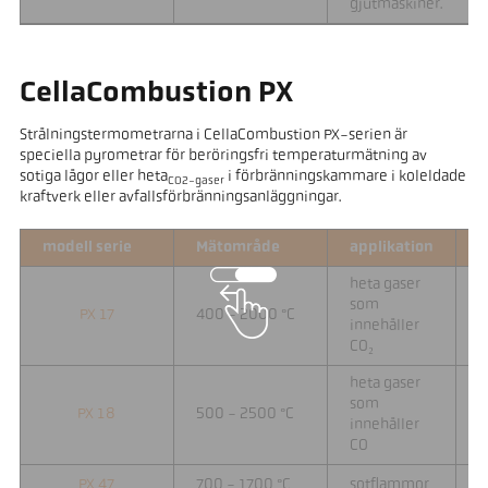
gjutmaskiner.
CellaCombustion PX
Strålningstermometrarna i CellaCombustion PX-serien är
speciella pyrometrar för beröringsfri temperaturmätning av
sotiga lågor eller heta
i förbränningskammare i koleldade
CO2-gaser
kraftverk eller avfallsförbränningsanläggningar.
modell serie
Mätområde
applikation
F
heta gaser
som
PX 17
400 - 2000 °C
0
innehåller
CO₂
heta gaser
som
PX 18
500 - 2500 °C
0
innehåller
CO
PX 47
700 - 1700 °C
sotflammor
0