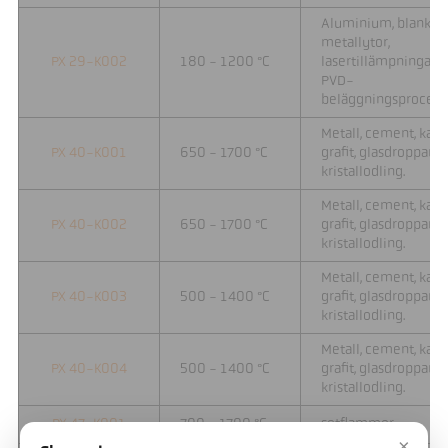
Aluminium, blanka
metallytor,
PX 29-K002
180 - 1200 °C
lasertillämpningar,
PVD-
beläggningsprocess
Metall, cement, kalk,
PX 40-K001
650 - 1700 °C
grafit, glasdroppar,
kristallodling.
Metall, cement, kalk,
PX 40-K002
650 - 1700 °C
grafit, glasdroppar,
kristallodling.
Metall, cement, kalk,
PX 40-K003
500 - 1400 °C
grafit, glasdroppar,
kristallodling.
Metall, cement, kalk,
PX 40-K004
500 - 1400 °C
grafit, glasdroppar,
kristallodling.
PX 47-K001
700 - 1700 °C
sotflammor
×