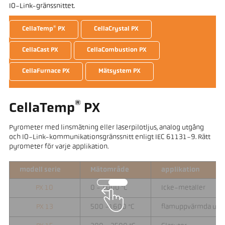
IO-Link-gränssnittet.
®
CellaTemp
PX
CellaCrystal PX
CellaCast PX
CellaCombustion PX
CellaFurnace PX
Mätsystem PX
®
CellaTemp
PX
Pyrometer med linsmätning eller laserpilotljus, analog utgång
och IO-Link-kommunikationsgränssnitt enligt IEC 61131-9. Rätt
pyrometer för varje applikation.
modell serie
Mätområde
applikation
PX 10
0 - 1000 °C
Icke-metaller
PX 13
500 -1600 °C
flamuppvärmda ugn