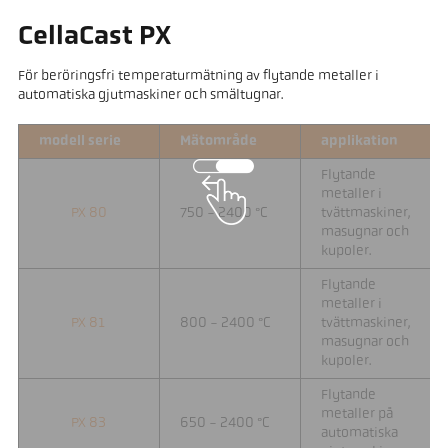
CellaCast PX
För beröringsfri temperaturmätning av flytande metaller i
automatiska gjutmaskiner och smältugnar.
modell serie
Mätområde
applikation
Flytande
metaller i
PX 80
750 - 2400 °C
tvättmaskiner,
masugnar och
kupoler.
Flytande
metaller i
PX 81
800 - 2400 °C
tvättmaskiner,
masugnar och
kupoler.
Flytande
metaller på
PX 83
650 - 2400 °C
automatiska