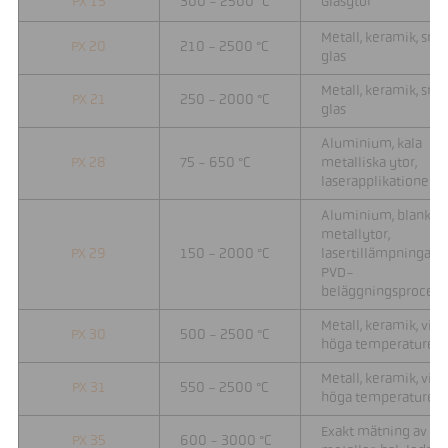
PX 15
300 - 2500 °C
Glasytor
Metall, keramik, smä
PX 20
210 - 2500 °C
glas
Metall, keramik, smä
PX 21
250 - 2000 °C
glas
Aluminium, kala
PX 28
75 - 650 °C
metalliska ytor,
laserapplikationer
Aluminium, blanka
metallytor,
PX 29
150 - 2000 °C
lasertillämpningar,
PVD-
beläggningsprocess
Metall, keramik, vid
PX 30
500 - 2500 °C
höga temperaturer
Metall, keramik, vid
PX 31
550 - 2500 °C
höga temperaturer
Exakt mätning av
PX 35
600 - 3000 °C