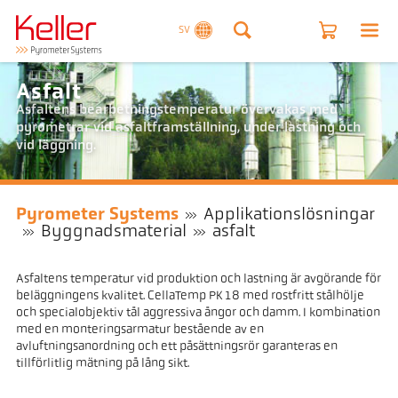
SV
Asfalt
Asfaltens bearbetningstemperatur övervakas med
pyrometrar vid asfaltframställning, under lastning och
vid läggning.
Pyrometer Systems
Applikationslösningar
Byggnadsmaterial
asfalt
Asfaltens temperatur vid produktion och lastning är avgörande för
beläggningens kvalitet. CellaTemp PK 18 med rostfritt stålhölje
och specialobjektiv tål aggressiva ångor och damm. I kombination
med en monteringsarmatur bestående av en
avluftningsanordning och ett påsättningsrör garanteras en
tillförlitlig mätning på lång sikt.