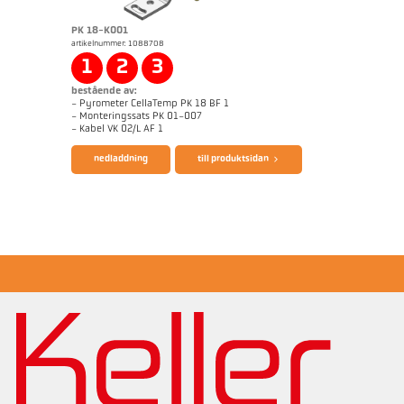
PK 18-K001
artikelnummer: 1088708
1
2
3
bestående av:
- Pyrometer CellaTemp PK 18 BF 1
- Monteringssats PK 01-007
broschyr CellaTemp PK PKF PKL
Questionnaire Radiation Pyrometers
- Kabel VK 02/L AF 1
nedladdning
till produktsidan