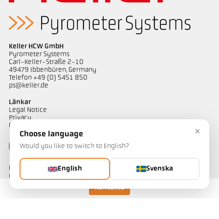
applikationsrapport CellaAsphalt
Mått ritning PK 18-K001
Keller HCW GmbH
Pyrometer Systems
Carl-Keller-Straße 2-10
49479 Ibbenbüren, Germany
Telefon +49 (0) 5451 850
ps@keller.de
Länkar
Legal Notice
Privacy
GTC
×
Choose language
Would you like to switch to English?
Kontakt
English
Svenska
Har du frågor om våra temperaturmätningslösningar? Vårt team
hjälper dig gärna.
Kontakta
Kontakta oss