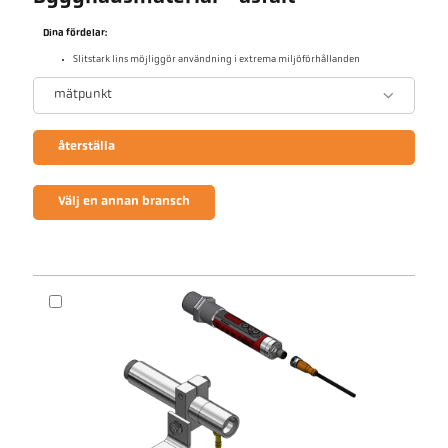
Dina fördelar:
Slitstark lins möjliggör användning i extrema miljöförhållanden
mätpunkt
återställa
Välj en annan bransch